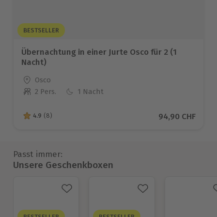
BESTSELLER
Übernachtung in einer Jurte Osco für 2 (1
Nacht)
Standort
Osco
2 Pers.
1 Nacht
Anzahl der Teilnehmer
Aktueller Preis
94,90 CHF
4.9
(8)
4.9 von 5 Sternen basierend auf 8 Bewertungen
Passt immer:
Unsere Geschenkboxen
BESTSELLER
BESTSELLER