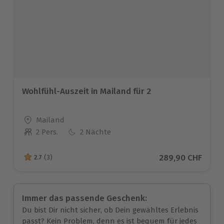
Wohlfühl-Auszeit in Mailand für 2
Standort
Mailand
2 Pers.
2 Nächte
Anzahl der Teilnehmer
Aktueller Preis
289,90 CHF
2.7
(3)
2.7 von 5 Sternen basierend auf 3 Bewertungen
Immer das passende Geschenk:
Du bist Dir nicht sicher, ob Dein gewähltes Erlebnis
passt? Kein Problem, denn es ist bequem für jedes