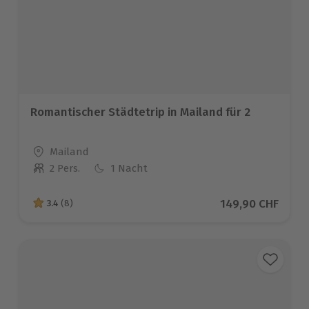
Romantischer Städtetrip in Mailand für 2
Standort
Mailand
2 Pers.
1 Nacht
Anzahl der Teilnehmer
Aktueller Preis
149,90 CHF
3.4
(8)
3.4 von 5 Sternen basierend auf 8 Bewertungen