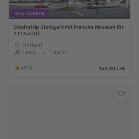
-15% CLUB DEAL
Städtetrip Stuttgart mit Porsche Museum für
2 (1 Nacht)
Standort
Stuttgart
2 Pers.
1 Nacht
Anzahl der Teilnehmer
Aktueller Preis
149,90 CHF
4.3
(3)
4.3 von 5 Sternen basierend auf 3 Bewertungen