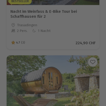
BESTSELLER
Nacht im Weinfass & E-Bike Tour bei
Schaffhausen für 2
Standort
Trasadingen
2 Pers.
1 Nacht
Anzahl der Teilnehmer
Aktueller Preis
224,90 CHF
4.7
(3)
4.7 von 5 Sternen basierend auf 3 Bewertungen