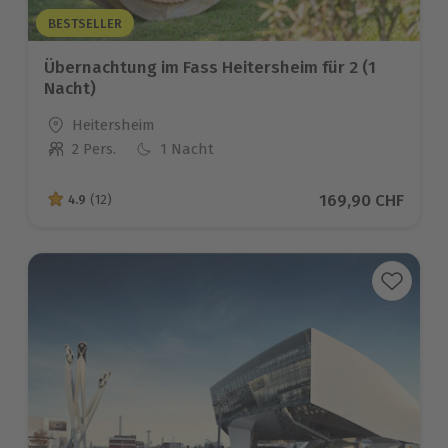
BESTSELLER
Übernachtung im Fass Heitersheim für 2 (1
Nacht)
Standort
Heitersheim
2 Pers.
1 Nacht
Anzahl der Teilnehmer
Aktueller Preis
169,90 CHF
4.9
(12)
4.9 von 5 Sternen basierend auf 12 Bewertungen