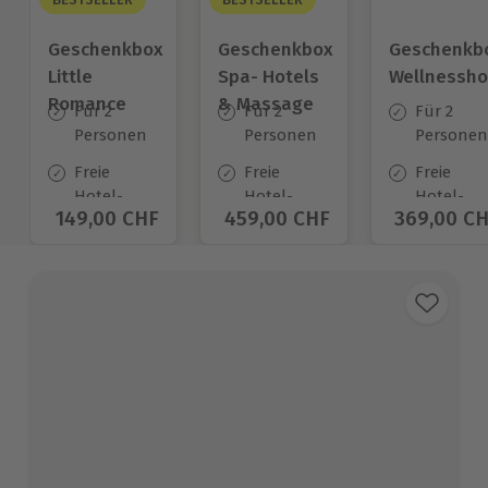
Geschenkbox
Geschenkbox
Geschenkb
Little
Spa- Hotels
Wellnessho
Romance
& Massage
Für 2
Für 2
Für 2
Personen
Personen
Personen
Freie
Freie
Freie
Hotel-
Hotel-
Hotel-
Aktueller Preis
149,00 CHF
Aktueller Preis
459,00 CHF
Aktueller 
369,00 C
Auswahl
Auswahl
Auswahl
an ca.
an ca.
an ca.
140 Orten
35 Orten
54 Orten