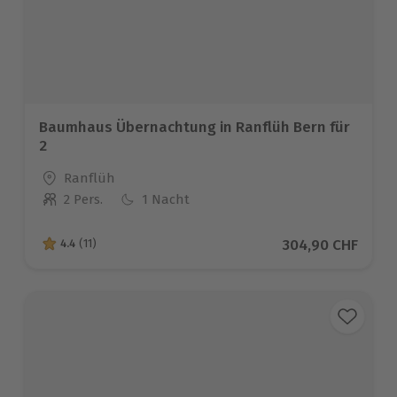
Baumhaus Übernachtung in Ranflüh Bern für
2
Standort
Ranflüh
2 Pers.
1 Nacht
Anzahl der Teilnehmer
Aktueller Preis
304,90 CHF
4.4
(11)
4.4 von 5 Sternen basierend auf 11 Bewertungen