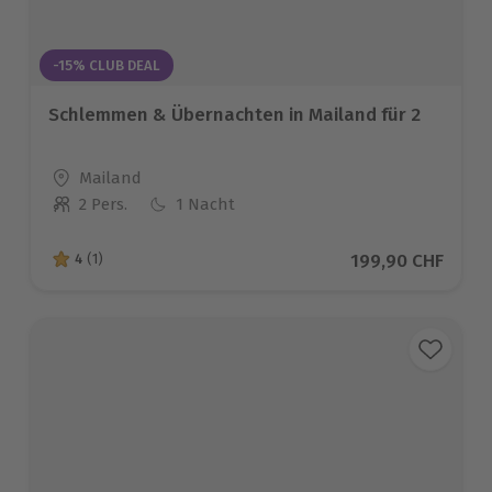
-15% CLUB DEAL
Schlemmen & Übernachten in Mailand für 2
Standort
Mailand
2 Pers.
1 Nacht
Anzahl der Teilnehmer
Aktueller Preis
199,90 CHF
4
(1)
4 von 5 Sternen basierend auf 1 Bewertungen