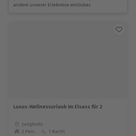
andere unserer Erlebnisse einlösbar.
Luxus-Wellnessurlaub im Elsass für 2
Standort
Jungholtz
2 Pers.
1 Nacht
Anzahl der Teilnehmer