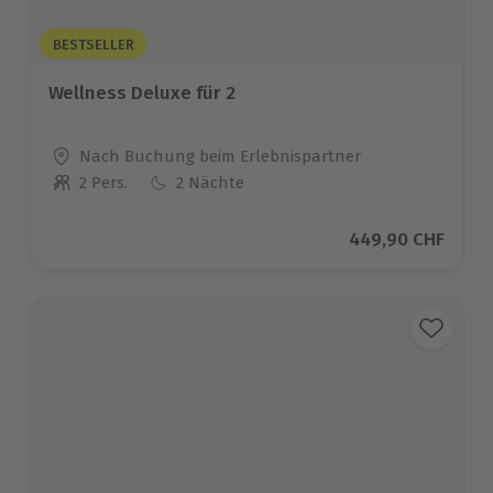
BESTSELLER
Wellness Deluxe für 2
Standort
Nach Buchung beim Erlebnispartner
2 Pers.
2 Nächte
Anzahl der Teilnehmer
Aktueller Preis
449,90 CHF