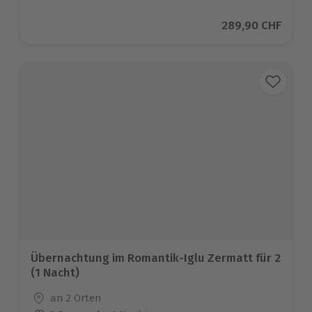
Aktueller Preis
289,90 CHF
Übernachtung im Romantik-Iglu Zermatt für 2
(1 Nacht)
Standort
an 2 Orten