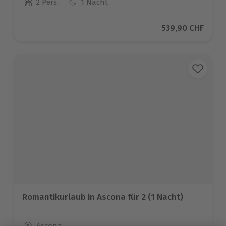
2 Pers.
1 Nacht
Anzahl der Teilnehmer
Aktueller Preis
539,90 CHF
Romantikurlaub in Ascona für 2 (1 Nacht)
Standort
Ascona