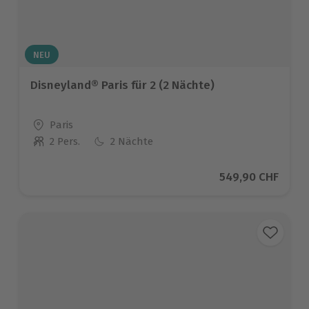
NEU
Disneyland® Paris für 2 (2 Nächte)
Standort
Paris
2 Pers.
2 Nächte
Anzahl der Teilnehmer
Aktueller Preis
549,90 CHF