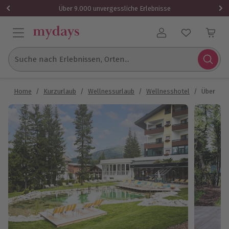
Über 9.000 unvergessliche Erlebnisse
Benutzerkonto
Suche nach Erlebnissen, Orten...
Home
/
Kurzurlaub
/
Wellnessurlaub
/
Wellnesshotel
/
Übernach