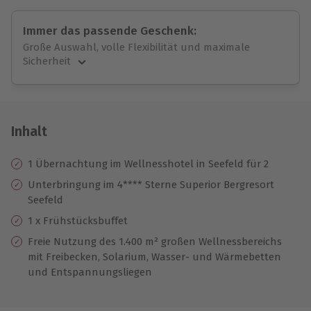
Immer das passende Geschenk:
Große Auswahl, volle Flexibilität und maximale
Sicherheit
Große Auswahl
Über 9.000 unvergessliche Erlebnisse.
Volle Flexibilität
Jeder Gutschein für alle Erlebnisse einlösbar.
Inhalt
Maximale Sicherheit
10 Jahre gültig & verlängerbar.
1 Übernachtung im Wellnesshotel in Seefeld für 2
Unterbringung im 4**** Sterne Superior Bergresort
Seefeld
1 x Frühstücksbuffet
Freie Nutzung des 1.400 m² großen Wellnessbereichs
mit Freibecken, Solarium, Wasser- und Wärmebetten
und Entspannungsliegen