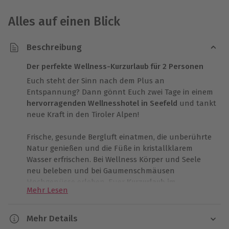
Alles auf einen Blick
Beschreibung
Der perfekte Wellness-Kurzurlaub für 2 Personen
Euch steht der Sinn nach dem Plus an
Entspannung? Dann gönnt Euch zwei Tage in einem
hervorragenden Wellnesshotel in Seefeld
und tankt
neue Kraft in den Tiroler Alpen!
Frische, gesunde Bergluft einatmen, die unberührte
Natur genießen und die Füße in kristallklarem
Wasser erfrischen. Bei Wellness Körper und Seele
neu beleben und bei Gaumenschmäusen
Hochgenüsse erleben. Euer
Kurzurlaub im
Mehr Lesen
Wellnesshotel
in Seefeld führt Euch in das exquisite
Bergresort Seefeld
, das das volle
Verwöhnprogramm für Euch bereithält. Und das
Mehr Details
fängt beim persönlichen Service an, zieht sich über