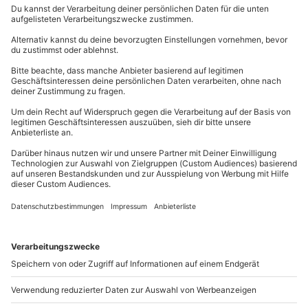
Inkrafttreten der aktuellen
Barrierefreiheitsrichtlinien erstellt wurden, sind
möglicherweise nicht vollständig barrierefrei. Eine
nachträgliche Anpassung dieser Inhalte würde
unverhältnismäßig hohe Aufwendungen erfordern.
Neue Inhalte werden jedoch nach den aktuellen
Standards erstellt.
Kontaktdaten – Wo bekommst du Hilfe?
Wir lernen stetig dazu, wenn du Probleme mit unserer
Website (
www.mydays.ch
) hast melde dich bei uns. Wir
helfen dir gerne weiter. Wir freuen uns auch über dein
Feedback und bemühen uns, die gemeldeten Barrieren
im Rahmen der technischen und wirtschaftlichen
Möglichkeiten schnellstmöglich zu beheben.
E-Mail:
redaktion@mydays.de
Telefon: +49 89 21 12 99 933
Postanschrift: mydays GmbH, Mühldorfstraße 8,
81671 München