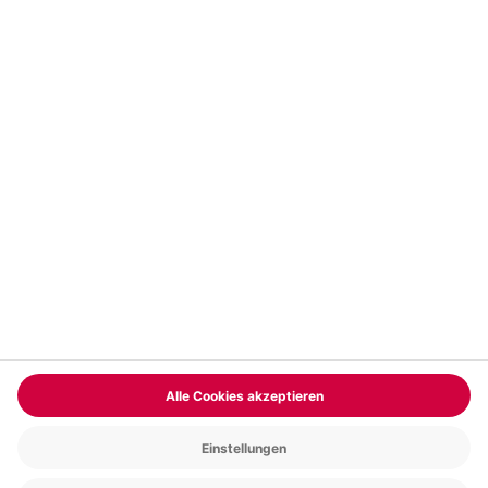
Abonnieren
Vertrag widerrufen
FAQs
Kontakt
Zahlungsarten
Über uns
Magazin
Jobs & Karriere
Partnerprogramm
Versand und Lieferung
Presse
AGB
Cookie Einstellungen
Datenschutz
Nutzungsbedingungen
Online-Marktplatz
Barrierefreiheit
Compliance
Impressum
RECHNUNG