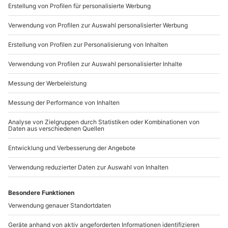
Marktüberwachungsbehörde:
Zur Wahrnehmung der Aufgaben des
Barrierefreiheitsstärkungsgesetzes haben die Länder
eine gemeinsame Stelle, die Marktüberwachungsstelle
für Barrierefreiheit von Produkten und
Dienstleistungen (MLFB), errichtet.
Bitte richte deine Anfragen an:
MLBF
c/o Ministerium für Arbeit, Soziales, Gesundheit und
Gleichstellung Sachsen-Anhalt
Postfach 39 11 55
39135 Magdeburg
Telefon:
0391 567 6970
E-Mail:
MLBF@ms.sachsen-anhalt.de