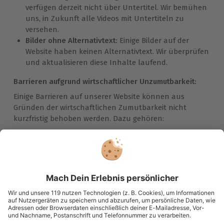
verfügen derzeit nicht über Untertitel. Wir bemühen
uns, in Zukunft alle Videos mit Untertiteln zu
versehen.
Bilder ohne Alternativtext:
Einige Bilder auf der
Website haben keinen Alternativtext. Wir überprüfen
und aktualisieren diese Inhalte laufend.
Barrieren aufgrund wirtschaftlicher Unzumutbarkeit:
Einige Barrieren auf unserer Website können aus
Gründen der wirtschaftlichen Zumutbarkeit nicht
kurzfristig behoben werden. Dazu gehören:
Komplexe interaktive Anwendungen:
Bestimmte interaktive Anwendungen und spezielle
Funktionen auf unserer Website erfordern
erhebliche finanzielle und personelle Ressourcen,
um sie vollständig barrierefrei zu gestalten. Wir
prüfen kontinuierlich Möglichkeiten zur
Verbesserung, können jedoch aufgrund der hohen
Kosten nicht alle Barrieren sofort beseitigen.
Historische Inhalte:
Ältere Inhalte, die vor dem