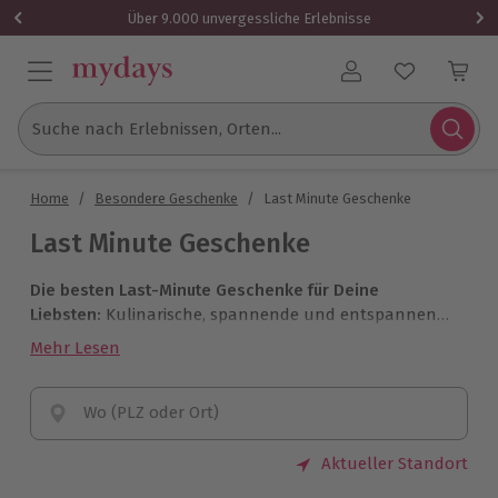
Über 9.000 unvergessliche Erlebnisse
Benutzerkonto
Suche nach Erlebnissen, Orten...
Home
/
Besondere Geschenke
/
Last Minute Geschenke
Last Minute Geschenke
Die besten Last-Minute Geschenke für Deine
Liebsten:
Kulinarische, spannende und entspannende
Tipps für jeden Anlass! Mit mydays druckst Du Dein
Mehr Lesen
Last-Minute Geschenk einfach direkt aus oder
bekommst es in ein bis zwei Werktagen im bequem
nach Hause!
Wo (PLZ oder Ort)
Aktueller Standort