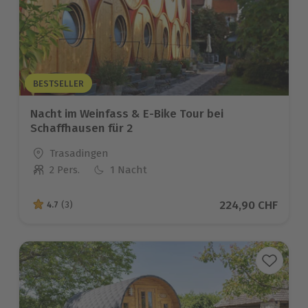
BESTSELLER
Nacht im Weinfass & E-Bike Tour bei
Schaffhausen für 2
Standort
Trasadingen
2 Pers.
1 Nacht
Anzahl der Teilnehmer
Aktueller Preis
224,90 CHF
4.7
(3)
4.7 von 5 Sternen basierend auf 3 Bewertungen