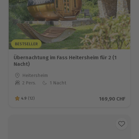
BESTSELLER
Übernachtung im Fass Heitersheim für 2 (1
Nacht)
Standort
Heitersheim
2 Pers.
1 Nacht
Anzahl der Teilnehmer
Aktueller Preis
169,90 CHF
4.9
(12)
4.9 von 5 Sternen basierend auf 12 Bewertungen