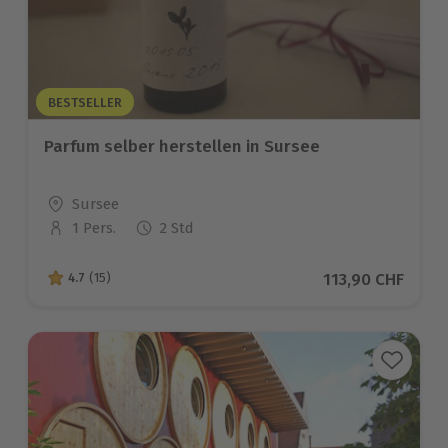
BESTSELLER
Parfum selber herstellen in Sursee
Standort
Sursee
1 Pers.
2 Std
Anzahl der Teilnehmer
Aktueller Preis
113,90 CHF
4.7
(15)
4.7 von 5 Sternen basierend auf 15 Bewertungen