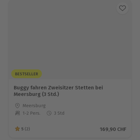
BESTSELLER
Buggy fahren Zweisitzer Stetten bei
Meersburg (3 Std.)
Standort
Meersburg
1-2 Pers.
3 Std
Anzahl der Teilnehmer
Aktueller Preis
169,90 CHF
5
(2)
5 von 5 Sternen basierend auf 2 Bewertungen