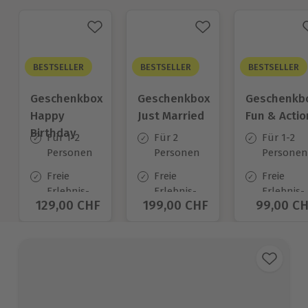
BESTSELLER
BESTSELLER
BESTSELLER
Geschenkbox
Geschenkbox
Geschenkb
Happy
Just Married
Fun & Actio
Birthday
Für 1-2
Für 2
Für 1-2
Personen
Personen
Personen
Freie
Freie
Freie
Erlebnis-
Erlebnis-
Erlebnis-
Aktueller Preis
129,00 CHF
Aktueller Preis
199,00 CHF
Aktuelle
99,00 C
Auswahl
Auswahl
Auswahl
an ca.
an ca.
an ca.
1.400 Orten
680 Orten
640 Orte