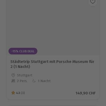
-15% CLUB DEAL
Städtetrip Stuttgart mit Porsche Museum für
2 (1 Nacht)
Standort
Stuttgart
2 Pers.
1 Nacht
Anzahl der Teilnehmer
Aktueller Preis
149,90 CHF
4.3
(3)
4.3 von 5 Sternen basierend auf 3 Bewertungen