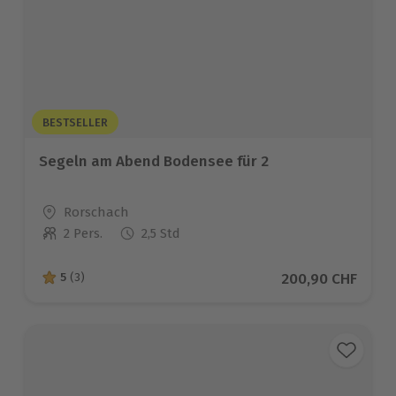
BESTSELLER
Segeln am Abend Bodensee für 2
Standort
Rorschach
2 Pers.
2,5 Std
Anzahl der Teilnehmer
Aktueller Preis
200,90 CHF
5
(3)
5 von 5 Sternen basierend auf 3 Bewertungen