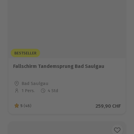
BESTSELLER
Fallschirm Tandemsprung Bad Saulgau
Standort
Bad Saulgau
1 Pers.
4 Std
Anzahl der Teilnehmer
Aktueller Preis
259,90 CHF
5
(48)
5 von 5 Sternen basierend auf 48 Bewertungen