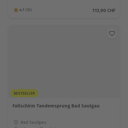
Aktueller Preis
113,90 CHF
4.7
(15)
4.7 von 5 Sternen basierend auf 15 Bewertungen
BESTSELLER
Fallschirm Tandemsprung Bad Saulgau
Standort
Bad Saulgau