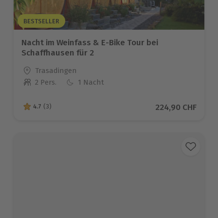
BESTSELLER
Nacht im Weinfass & E-Bike Tour bei
Schaffhausen für 2
Standort
Trasadingen
2 Pers.
1 Nacht
Anzahl der Teilnehmer
Aktueller Preis
224,90 CHF
4.7
(3)
4.7 von 5 Sternen basierend auf 3 Bewertungen