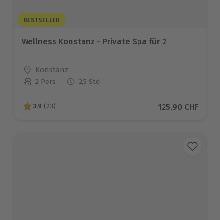
BESTSELLER
Wellness Konstanz - Private Spa für 2
Standort
Konstanz
2 Pers.
2,5 Std
Anzahl der Teilnehmer
Aktueller Preis
125,90 CHF
3.9
(23)
3.9 von 5 Sternen basierend auf 23 Bewertungen