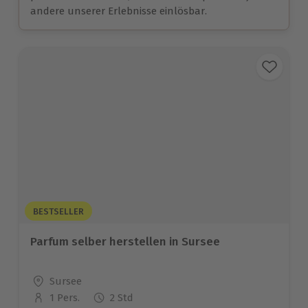
andere unserer Erlebnisse einlösbar.
BESTSELLER
Parfum selber herstellen in Sursee
Standort
Sursee
1 Pers.
2 Std
Anzahl der Teilnehmer