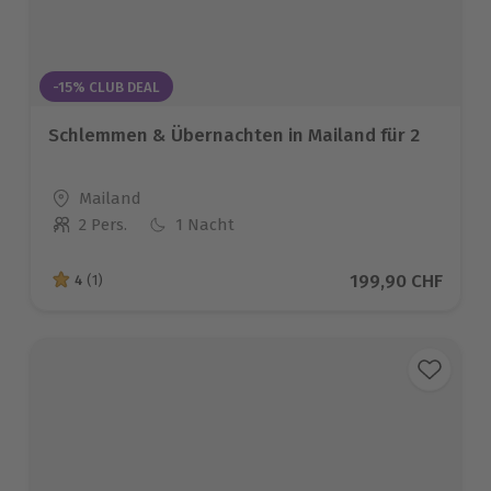
-15% CLUB DEAL
Schlemmen & Übernachten in Mailand für 2
Standort
Mailand
2 Pers.
1 Nacht
Anzahl der Teilnehmer
Aktueller Preis
199,90 CHF
4
(1)
4 von 5 Sternen basierend auf 1 Bewertungen