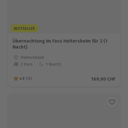
BESTSELLER
Übernachtung im Fass Heitersheim für 2 (1
Nacht)
Standort
Heitersheim
2 Pers.
1 Nacht
Anzahl der Teilnehmer
Aktueller Preis
169,90 CHF
4.9
(12)
4.9 von 5 Sternen basierend auf 12 Bewertungen