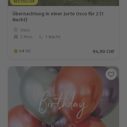
BESTSELLER
Übernachtung in einer Jurte Osco für 2 (1
Nacht)
Standort
Osco
2 Pers.
1 Nacht
Anzahl der Teilnehmer
Aktueller Preis
94,90 CHF
4.9
(8)
4.9 von 5 Sternen basierend auf 8 Bewertungen