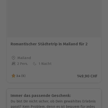
Romantischer Städtetrip in Mailand für 2
Standort
Mailand
2 Pers.
1 Nacht
Anzahl der Teilnehmer
Aktueller Preis
149,90 CHF
3.4
(8)
3.4 von 5 Sternen basierend auf 8 Bewertungen
Immer das passende Geschenk:
Du bist Dir nicht sicher, ob Dein gewähltes Erlebnis
passt? Kein Problem, denn es ist bequem für jedes