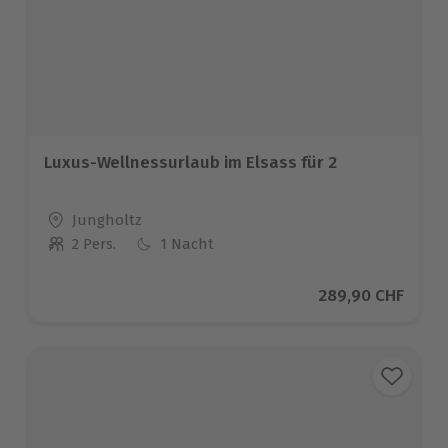
Luxus-Wellnessurlaub im Elsass für 2
Standort
Jungholtz
2 Pers.
1 Nacht
Anzahl der Teilnehmer
Aktueller Preis
289,90 CHF