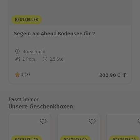
BESTSELLER
Segeln am Abend Bodensee für 2
Standort
Rorschach
2 Pers.
2,5 Std
Anzahl der Teilnehmer
Aktueller Preis
200,90 CHF
5
(3)
5 von 5 Sternen basierend auf 3 Bewertungen
Passt immer:
Unsere Geschenkboxen
BESTSELLER
BESTSELLER
BESTSELLER