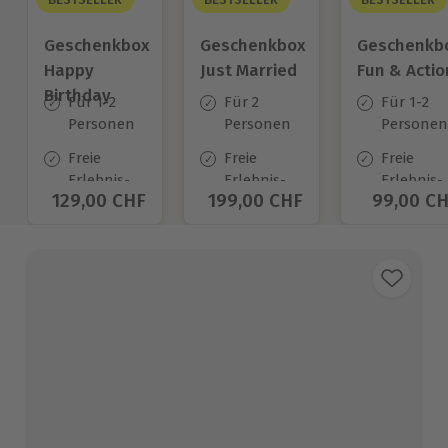
Geschenkbox
Geschenkbox
Geschenkb
Happy
Just Married
Fun & Actio
Birthday
Für 1-2
Für 2
Für 1-2
Personen
Personen
Personen
Freie
Freie
Freie
Erlebnis-
Erlebnis-
Erlebnis-
Aktueller Preis
129,00 CHF
Aktueller Preis
199,00 CHF
Aktuelle
99,00 C
Auswahl
Auswahl
Auswahl
an ca.
an ca.
an ca.
1.400 Orten
680 Orten
640 Orte