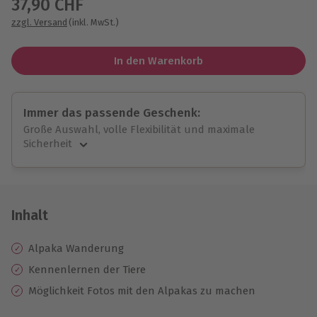
37,90 CHF
zzgl. Versand
(inkl. MwSt.)
In den Warenkorb
Immer das passende Geschenk:
Große Auswahl, volle Flexibilität und maximale
Sicherheit
Große Auswahl
Über 9.000 unvergessliche Erlebnisse.
Volle Flexibilität
Jeder Gutschein für alle Erlebnisse einlösbar.
Inhalt
Maximale Sicherheit
10 Jahre gültig & verlängerbar.
Alpaka Wanderung
Kennenlernen der Tiere
Möglichkeit Fotos mit den Alpakas zu machen