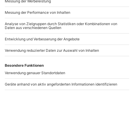
-15% CLUB DEAL
DEAL
Alpaka Wanderung
Survivaltraining
Brigachtal für 2
Großhabersdorf (4
Std.)
Brigachtal
Großhabersdorf
59,90 CHF
2 Personen
1 Person
82,90 CHF
47,90 CHF
5
(4)