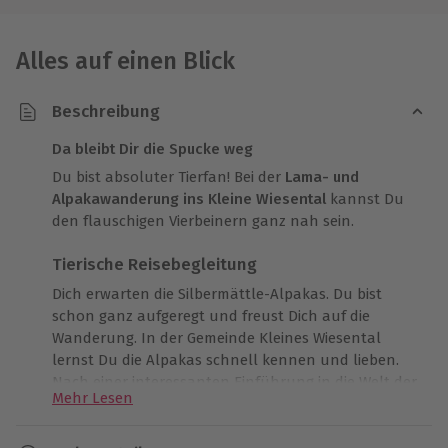
Alles auf einen Blick
Beschreibung
Da bleibt Dir die Spucke weg
Du bist absoluter Tierfan! Bei der
Lama- und
Alpakawanderung ins Kleine Wiesental
kannst Du
den flauschigen Vierbeinern ganz nah sein.
Tierische Reisebegleitung
Dich erwarten die Silbermättle-Alpakas. Du bist
schon ganz aufgeregt und freust Dich auf die
Wanderung. In der Gemeinde Kleines Wiesental
lernst Du die Alpakas schnell kennen und lieben.
Nach einer interessanten Einführung in die Welt der
Mehr Lesen
flauschigen Vierbeiner darfst Du Deine
Reisebegleitung aussuchen
. Mit welchem Alpaka
willst Du laufen? Nachdem diese Frage geklärt ist,