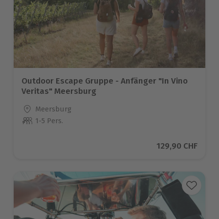
Outdoor Escape Gruppe - Anfänger "In Vino
Veritas" Meersburg
Standort
Meersburg
1-5 Pers.
Anzahl der Teilnehmer
Aktueller Preis
129,90 CHF