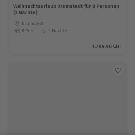
Weihnachtsurlaub Krumstedt für 8 Personen
(3 Nächte)
Standort
Krumstedt
8 Pers.
3 Nächte
Anzahl der Teilnehmer
Aktueller Preis
1.799,90 CHF