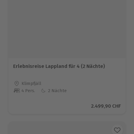
Erlebnisreise Lappland für 4 (2 Nächte)
Standort
Klimpfjäll
4 Pers.
2 Nächte
Anzahl der Teilnehmer
Aktueller Preis
2.499,90 CHF