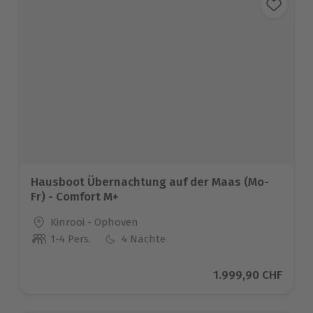
Hausboot Übernachtung auf der Maas (Mo-
Fr) - Comfort M+
Standort
Kinrooi - Ophoven
1-4 Pers.
4 Nächte
Anzahl der Teilnehmer
Aktueller Preis
1.999,90 CHF