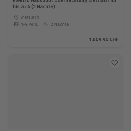
Elektro Hausboot Übernachtung Mettlach für
bis zu 4 (2 Nächte)
Standort
Mettlach
1-4 Pers.
2 Nächte
Anzahl der Teilnehmer
Aktueller Preis
1.809,90 CHF