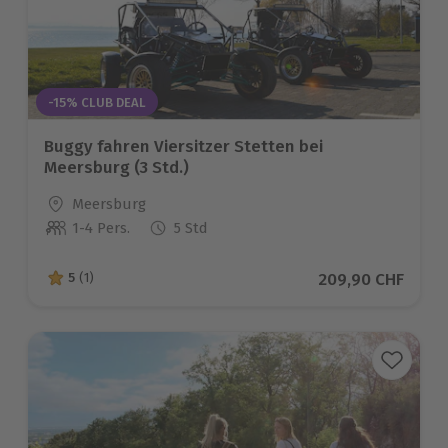
-15% CLUB DEAL
Buggy fahren Viersitzer Stetten bei
Meersburg (3 Std.)
Standort
Meersburg
1-4 Pers.
5 Std
Anzahl der Teilnehmer
Aktueller Preis
209,90 CHF
5
(1)
5 von 5 Sternen basierend auf 1 Bewertungen