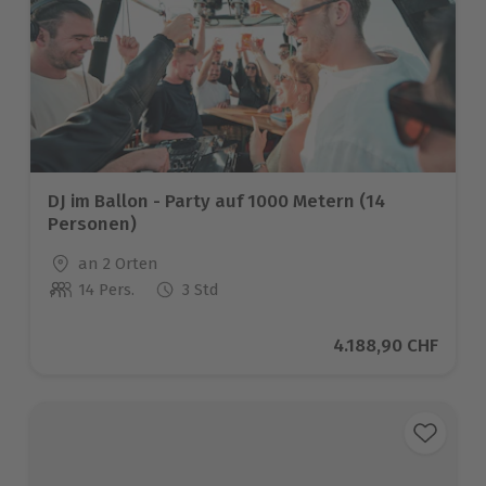
DJ im Ballon - Party auf 1000 Metern (14
Personen)
Standort
an 2 Orten
14 Pers.
3 Std
Anzahl der Teilnehmer
Aktueller Preis
4.188,90 CHF