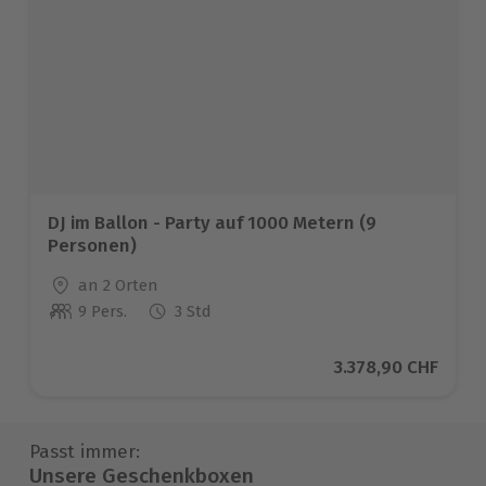
DJ im Ballon - Party auf 1000 Metern (9
Personen)
Standort
an 2 Orten
9 Pers.
3 Std
Anzahl der Teilnehmer
Aktueller Preis
3.378,90 CHF
Passt immer:
Unsere Geschenkboxen