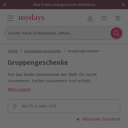
Über 9.000 unvergessliche Erlebnisse
Benutzerkonto
Suche nach Erlebnissen, Orten...
Home
/
Besondere Geschenke
/
Gruppengeschenke
Gruppengeschenke
Für das beste Dreamteam der Welt: Ihr lacht
zusammen, haltet zusammen und erlebt
unvergessliche Momente. Zeigt Euren Freunden, wie
Mehr Lesen
wichtig sie Euch sind, mit Geschenken, die für
gemeinsame Erinnerungen sorgen und Eure
Freundschaft weiter stärken.
Wo (PLZ oder Ort)
Aktueller Standort