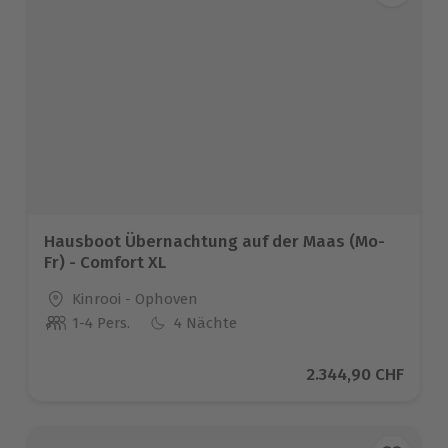
Hausboot Übernachtung auf der Maas (Mo-
Fr) - Comfort XL
Standort
Kinrooi - Ophoven
1-4 Pers.
4 Nächte
Anzahl der Teilnehmer
Aktueller Preis
2.344,90 CHF