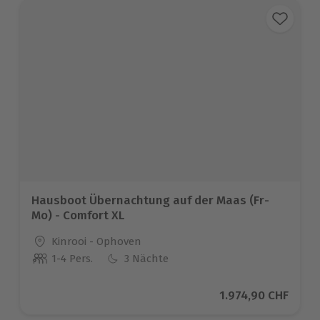
Hausboot Übernachtung auf der Maas (Fr-
Mo) - Comfort XL
Standort
Kinrooi - Ophoven
1-4 Pers.
3 Nächte
Anzahl der Teilnehmer
Aktueller Preis
1.974,90 CHF