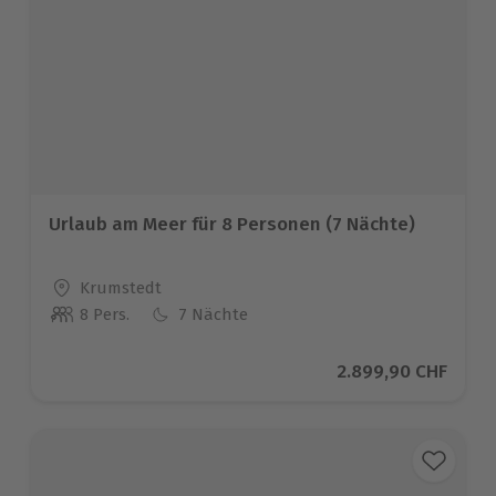
Urlaub am Meer für 8 Personen (7 Nächte)
Standort
Krumstedt
8 Pers.
7 Nächte
Anzahl der Teilnehmer
Aktueller Preis
2.899,90 CHF