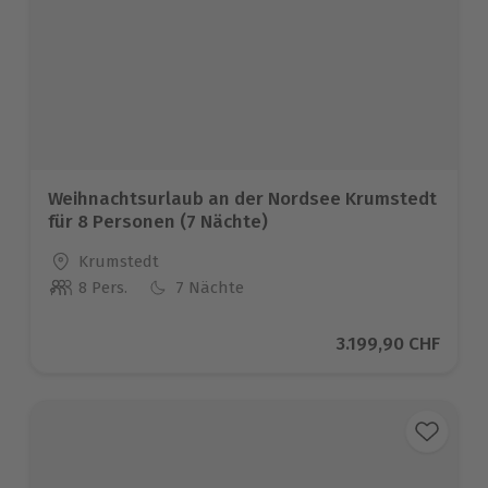
Weihnachtsurlaub an der Nordsee Krumstedt
für 8 Personen (7 Nächte)
Standort
Krumstedt
8 Pers.
7 Nächte
Anzahl der Teilnehmer
Aktueller Preis
3.199,90 CHF