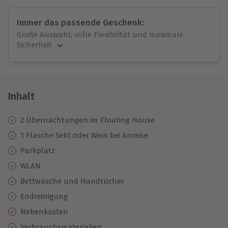
Immer das passende Geschenk:
Große Auswahl, volle Flexibilität und maximale
Sicherheit
Große Auswahl
Über 9.000 unvergessliche Erlebnisse.
Volle Flexibilität
Jeder Gutschein für alle Erlebnisse einlösbar.
Inhalt
Maximale Sicherheit
10 Jahre gültig & verlängerbar.
2 Übernachtungen im Floating House
1 Flasche Sekt oder Wein bei Anreise
Parkplatz
WLAN
Bettwäsche und Handtücher
Endreinigung
Nebenkosten
Verbrauchsmaterialien