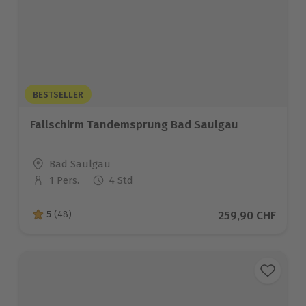
BESTSELLER
Fallschirm Tandemsprung Bad Saulgau
Standort
Bad Saulgau
1 Pers.
4 Std
Anzahl der Teilnehmer
Aktueller Preis
259,90 CHF
5
(48)
5 von 5 Sternen basierend auf 48 Bewertungen