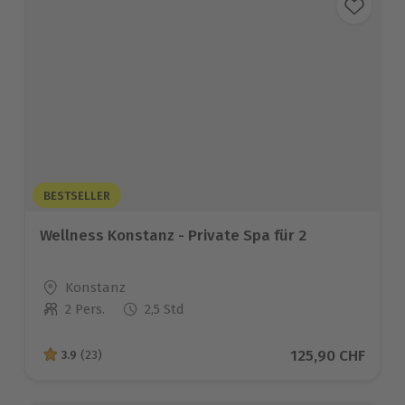
BESTSELLER
Wellness Konstanz - Private Spa für 2
Standort
Konstanz
2 Pers.
2,5 Std
Anzahl der Teilnehmer
Aktueller Preis
125,90 CHF
3.9
(23)
3.9 von 5 Sternen basierend auf 23 Bewertungen