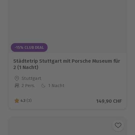
-15% CLUB DEAL
Städtetrip Stuttgart mit Porsche Museum für
2 (1 Nacht)
Standort
Stuttgart
2 Pers.
1 Nacht
Anzahl der Teilnehmer
Aktueller Preis
149,90 CHF
4.3
(3)
4.3 von 5 Sternen basierend auf 3 Bewertungen