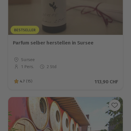
BESTSELLER
Parfum selber herstellen in Sursee
Standort
Sursee
1 Pers.
2 Std
Anzahl der Teilnehmer
Aktueller Preis
113,90 CHF
4.7
(15)
4.7 von 5 Sternen basierend auf 15 Bewertungen