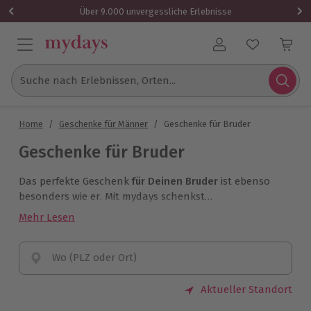
Über 9.000 unvergessliche Erlebnisse
Benutzerkonto
Suche nach Erlebnissen, Orten...
Home
/
Geschenke für Männer
/
Geschenke für Bruder
Geschenke für Bruder
Das perfekte Geschenk
für Deinen Bruder
ist ebenso
besonders wie er. Mit mydays schenkst
Du
unvergessliche Gemeinsamzeit
und stärkst Eure
Mehr Lesen
einmalige Beziehung.
Wo (PLZ oder Ort)
Aktueller Standort