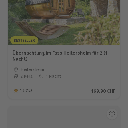
BESTSELLER
Übernachtung im Fass Heitersheim für 2 (1
Nacht)
Standort
Heitersheim
2 Pers.
1 Nacht
Anzahl der Teilnehmer
Aktueller Preis
169,90 CHF
4.9
(12)
4.9 von 5 Sternen basierend auf 12 Bewertungen