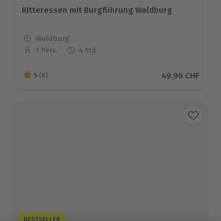
Ritteressen mit Burgführung Waldburg
Standort
Waldburg
1 Pers.
4 Std
Anzahl der Teilnehmer
Aktueller Preis
49,90 CHF
5
(8)
5 von 5 Sternen basierend auf 8 Bewertungen
BESTSELLER