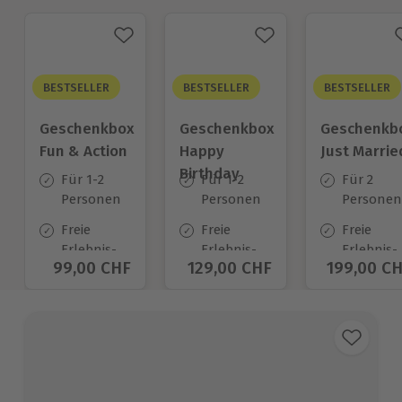
BESTSELLER
BESTSELLER
BESTSELLER
Geschenkbox
Geschenkbox
Geschenkb
Fun & Action
Happy
Just Marrie
Birthday
Für 1-2
Für 1-2
Für 2
Personen
Personen
Personen
Freie
Freie
Freie
Erlebnis-
Erlebnis-
Erlebnis-
Aktueller Preis
99,00 CHF
Aktueller Preis
129,00 CHF
Aktueller
199,00 C
Auswahl
Auswahl
Auswahl
an ca.
an ca.
an ca.
640 Orten
1.400 Orten
680 Orte