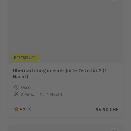
BESTSELLER
Übernachtung in einer Jurte Osco für 2 (1
Nacht)
Standort
Osco
2 Pers.
1 Nacht
Anzahl der Teilnehmer
Aktueller Preis
94,90 CHF
4.9
(8)
4.9 von 5 Sternen basierend auf 8 Bewertungen