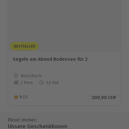
BESTSELLER
Segeln am Abend Bodensee für 2
Standort
Rorschach
2 Pers.
2,5 Std
Anzahl der Teilnehmer
Aktueller Preis
200,90 CHF
5
(3)
5 von 5 Sternen basierend auf 3 Bewertungen
Passt immer:
Unsere Geschenkboxen