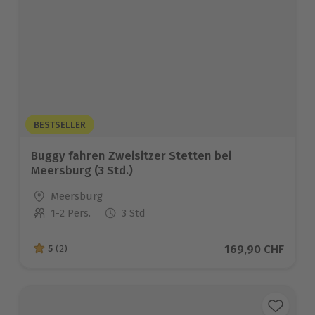
BESTSELLER
Buggy fahren Zweisitzer Stetten bei
Meersburg (3 Std.)
Standort
Meersburg
1-2 Pers.
3 Std
Anzahl der Teilnehmer
Aktueller Preis
169,90 CHF
5
(2)
5 von 5 Sternen basierend auf 2 Bewertungen