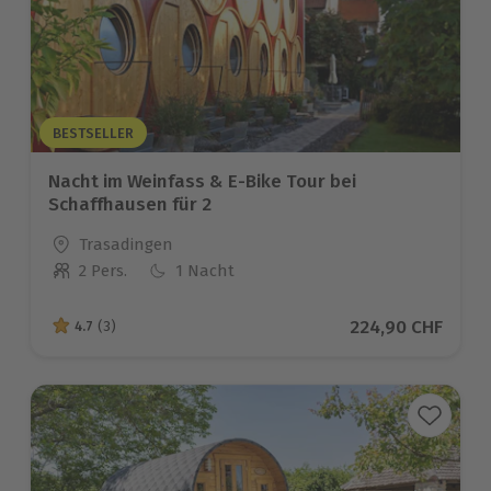
BESTSELLER
Nacht im Weinfass & E-Bike Tour bei
Schaffhausen für 2
Standort
Trasadingen
2 Pers.
1 Nacht
Anzahl der Teilnehmer
Aktueller Preis
224,90 CHF
4.7
(3)
4.7 von 5 Sternen basierend auf 3 Bewertungen