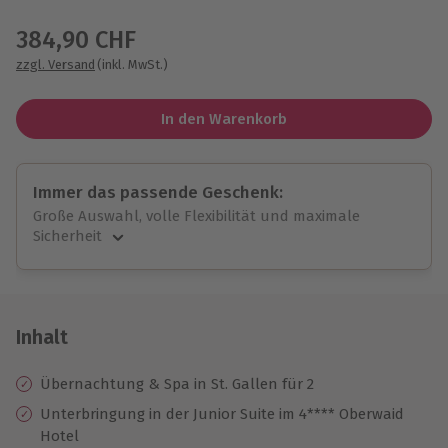
Wähle im nächsten Schritt einen Termin aus
384,90 CHF
zzgl. Versand
(inkl. MwSt.)
In den Warenkorb
Immer das passende Geschenk:
Große Auswahl, volle Flexibilität und maximale
Sicherheit
Große Auswahl
Über 9.000 unvergessliche Erlebnisse.
Volle Flexibilität
Jeder Gutschein für alle Erlebnisse einlösbar.
Inhalt
Maximale Sicherheit
10 Jahre gültig & verlängerbar.
Übernachtung & Spa in St. Gallen für 2
Unterbringung in der Junior Suite im 4**** Oberwaid
Hotel