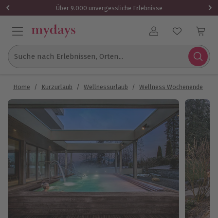
Über 9.000 unvergessliche Erlebnisse
Benutzerkonto
Suche nach Erlebnissen, Orten...
Home
/
Kurzurlaub
/
Wellnessurlaub
/
Wellness Wochenende
/
Ü