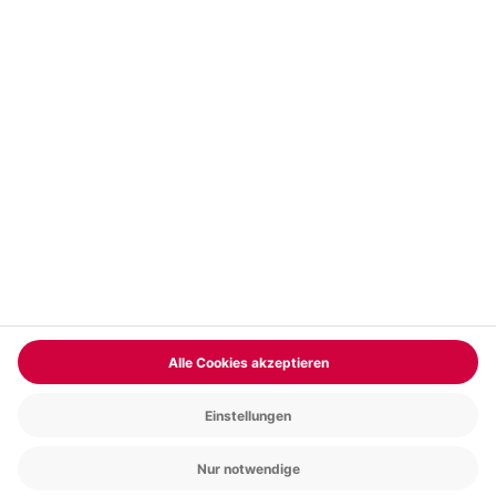
Vertrag widerrufen
FAQs
Kontakt
Zahlungsarten
Über uns
Magazin
Jobs & Karriere
Partnerprogramm
Versand und Lieferung
Presse
AGB
Cookie Einstellungen
Datenschutz
Nutzungsbedingungen
Online-Marktplatz
Barrierefreiheit
Compliance
Impressum
RECHNUNG