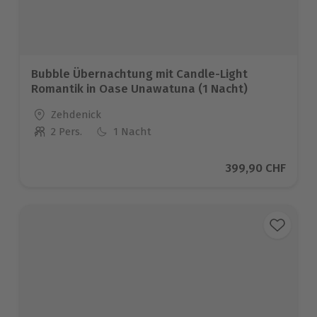
Bubble Übernachtung mit Candle-Light
Romantik in Oase Unawatuna (1 Nacht)
Standort
Zehdenick
2 Pers.
1 Nacht
Anzahl der Teilnehmer
Aktueller Preis
399,90 CHF