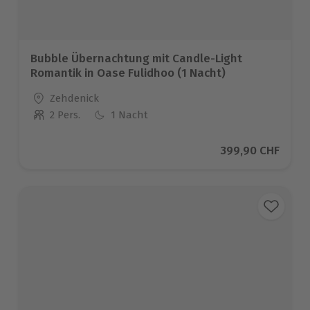
Bubble Übernachtung mit Candle-Light
Romantik in Oase Fulidhoo (1 Nacht)
Standort
Zehdenick
2 Pers.
1 Nacht
Anzahl der Teilnehmer
Aktueller Preis
399,90 CHF