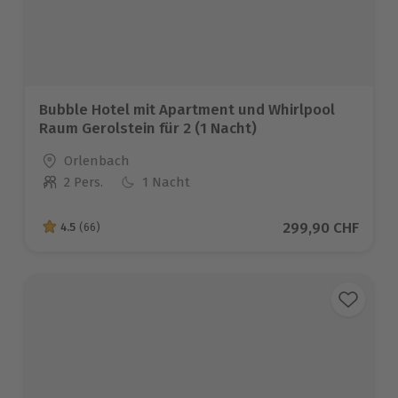
Bubble Hotel mit Apartment und Whirlpool
Raum Gerolstein für 2 (1 Nacht)
Standort
Orlenbach
2 Pers.
1 Nacht
Anzahl der Teilnehmer
Aktueller Preis
299,90 CHF
4.5
(66)
4.5 von 5 Sternen basierend auf 66 Bewertungen