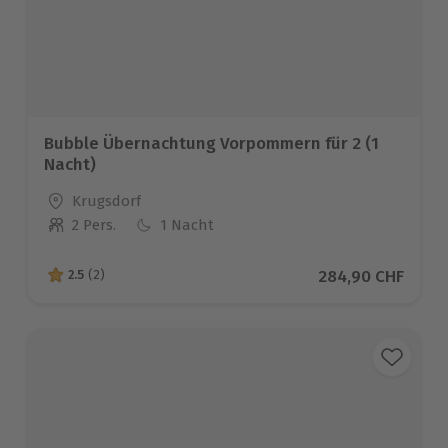
Bubble Übernachtung Vorpommern für 2 (1
Nacht)
Standort
Krugsdorf
2 Pers.
1 Nacht
Anzahl der Teilnehmer
Aktueller Preis
284,90 CHF
2.5
(2)
2.5 von 5 Sternen basierend auf 2 Bewertungen