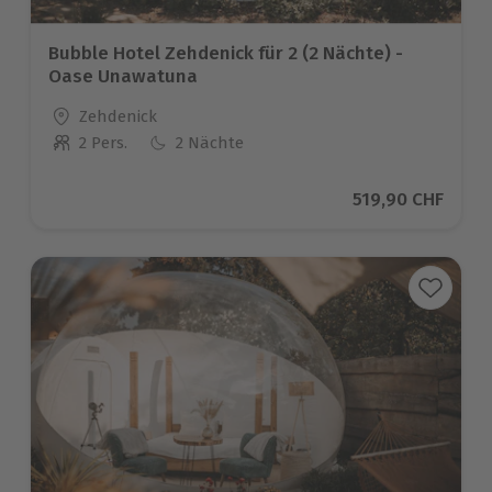
Bubble Hotel Zehdenick für 2 (2 Nächte) -
Oase Unawatuna
Standort
Zehdenick
2 Pers.
2 Nächte
Anzahl der Teilnehmer
Aktueller Preis
519,90 CHF