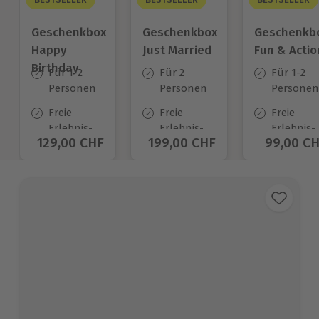
Geschenkbox
Geschenkbox
Geschenkb
Happy
Just Married
Fun & Actio
Birthday
Für 1-2
Für 2
Für 1-2
Personen
Personen
Personen
Freie
Freie
Freie
Erlebnis-
Erlebnis-
Erlebnis-
Aktueller Preis
129,00 CHF
Aktueller Preis
199,00 CHF
Aktuelle
99,00 C
Auswahl
Auswahl
Auswahl
an ca.
an ca.
an ca.
1.400 Orten
680 Orten
640 Orte