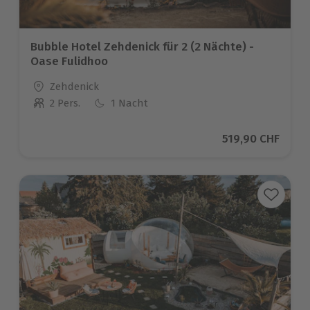
Bubble Hotel Zehdenick für 2 (2 Nächte) -
Oase Fulidhoo
Standort
Zehdenick
2 Pers.
1 Nacht
Anzahl der Teilnehmer
Aktueller Preis
519,90 CHF