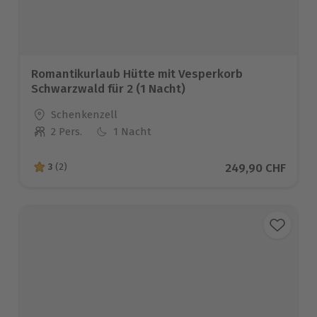
Romantikurlaub Hütte mit Vesperkorb
Schwarzwald für 2 (1 Nacht)
Standort
Schenkenzell
2 Pers.
1 Nacht
Anzahl der Teilnehmer
Aktueller Preis
249,90 CHF
3
(2)
3 von 5 Sternen basierend auf 2 Bewertungen