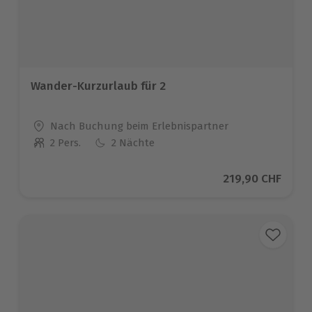
Wander-Kurzurlaub für 2
Standort
Nach Buchung beim Erlebnispartner
2 Pers.
2 Nächte
Anzahl der Teilnehmer
Aktueller Preis
219,90 CHF