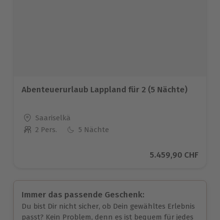
Abenteuerurlaub Lappland für 2 (5 Nächte)
Standort
Saariselkä
2 Pers.
5 Nächte
Anzahl der Teilnehmer
Aktueller Preis
5.459,90 CHF
Immer das passende Geschenk:
Du bist Dir nicht sicher, ob Dein gewähltes Erlebnis
passt? Kein Problem, denn es ist bequem für jedes