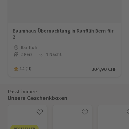
Baumhaus Übernachtung in Ranflüh Bern für
2
Standort
Ranflüh
2 Pers.
1 Nacht
Anzahl der Teilnehmer
Aktueller Preis
304,90 CHF
4.4
(11)
4.4 von 5 Sternen basierend auf 11 Bewertungen
Passt immer:
Unsere Geschenkboxen
BESTSELLER