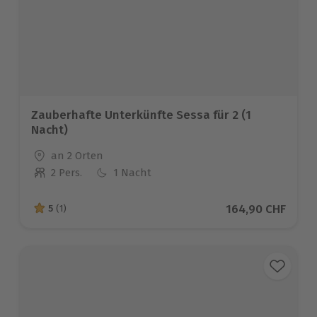
Zauberhafte Unterkünfte Sessa für 2 (1
Nacht)
Standort
an 2 Orten
2 Pers.
1 Nacht
Anzahl der Teilnehmer
Aktueller Preis
164,90 CHF
5
(1)
5 von 5 Sternen basierend auf 1 Bewertungen