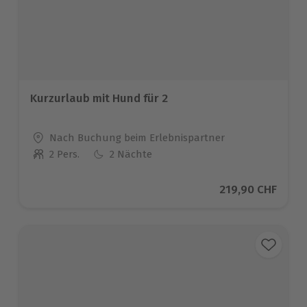
Kurzurlaub mit Hund für 2
Standort
Nach Buchung beim Erlebnispartner
2 Pers.
2 Nächte
Anzahl der Teilnehmer
Aktueller Preis
219,90 CHF