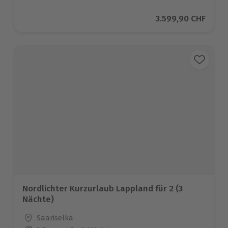
Aktueller Preis
3.599,90 CHF
Nordlichter Kurzurlaub Lappland für 2 (3
Nächte)
Standort
Saariselkä