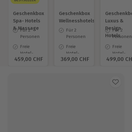
Geschenkbox
Geschenkbox
Geschenkb
Spa- Hotels
Wellnesshotels
Luxus &
& Massage
Design
Für 2
Für 2
Für 2
Hotels
Personen
Personen
Personen
Freie
Freie
Freie
Hotel-
Hotel-
Hotel-
Aktueller Preis
459,00 CHF
Aktueller Preis
369,00 CHF
Aktueller 
499,00 C
Auswahl
Auswahl
Auswahl
an ca.
an ca.
an ca.
35 Orten
54 Orten
21 Orten