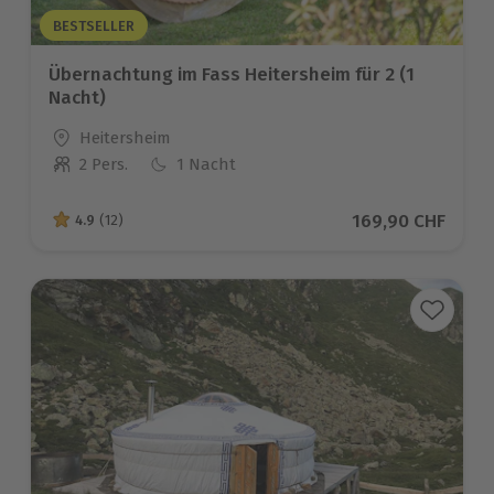
BESTSELLER
Übernachtung im Fass Heitersheim für 2 (1
Nacht)
Standort
Heitersheim
2 Pers.
1 Nacht
Anzahl der Teilnehmer
Aktueller Preis
169,90 CHF
4.9
(12)
4.9 von 5 Sternen basierend auf 12 Bewertungen