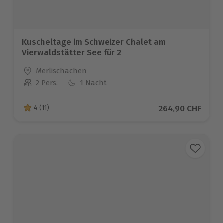
Kuscheltage im Schweizer Chalet am
Vierwaldstätter See für 2
Standort
Merlischachen
2 Pers.
1 Nacht
Anzahl der Teilnehmer
Aktueller Preis
264,90 CHF
4
(11)
4 von 5 Sternen basierend auf 11 Bewertungen