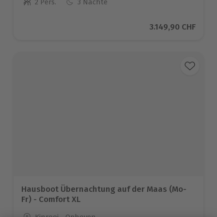
2 Pers.
3 Nächte
Anzahl der Teilnehmer
Aktueller Preis
3.149,90 CHF
Hausboot Übernachtung auf der Maas (Mo-
Fr) - Comfort XL
Standort
Kinrooi - Ophoven