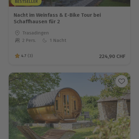
BESTSELLER
Nacht im Weinfass & E-Bike Tour bei
Schaffhausen für 2
Standort
Trasadingen
2 Pers.
1 Nacht
Anzahl der Teilnehmer
Aktueller Preis
224,90 CHF
4.7
(3)
4.7 von 5 Sternen basierend auf 3 Bewertungen