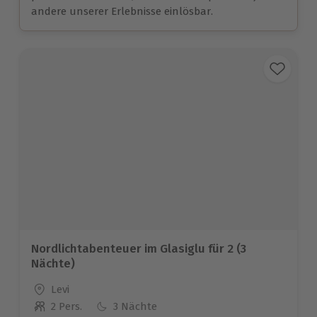
andere unserer Erlebnisse einlösbar.
Nordlichtabenteuer im Glasiglu für 2 (3
Nächte)
Standort
Levi
2 Pers.
3 Nächte
Anzahl der Teilnehmer