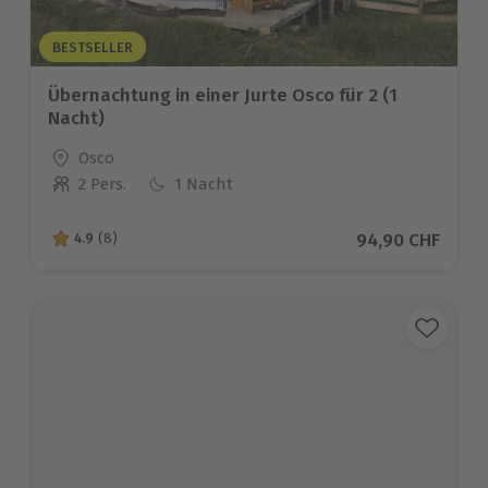
BESTSELLER
Übernachtung in einer Jurte Osco für 2 (1
Nacht)
Standort
Osco
2 Pers.
1 Nacht
Anzahl der Teilnehmer
Aktueller Preis
94,90 CHF
4.9
(8)
4.9 von 5 Sternen basierend auf 8 Bewertungen