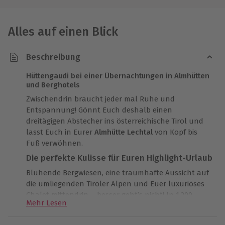
Alles auf einen Blick
Beschreibung
Hüttengaudi bei einer Übernachtungen in Almhütten
und Berghotels
Zwischendrin braucht jeder mal Ruhe und
Entspannung! Gönnt Euch deshalb einen
dreitägigen Abstecher ins österreichische Tirol und
lasst Euch in Eurer
Almhütte Lechtal
von Kopf bis
Fuß verwöhnen.
Die perfekte Kulisse für Euren Highlight-Urlaub
Blühende Bergwiesen, eine traumhafte Aussicht auf
die umliegenden Tiroler Alpen und Euer luxuriöses
Chalet mittendrin – besser geht’s nicht! In 1.200
Mehr Lesen
Metern Höhe,
auf einem sonnenverwöhnten Plateau
gelegen, ist die perfekte Kulisse für Euren Highlight-