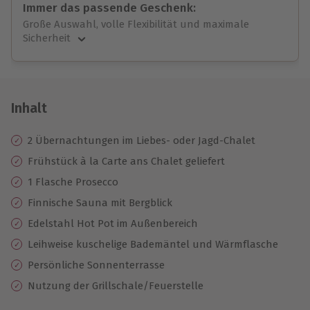
Immer das passende Geschenk:
Große Auswahl, volle Flexibilität und maximale
Sicherheit
Große Auswahl
Über 9.000 unvergessliche Erlebnisse.
Volle Flexibilität
Jeder Gutschein für alle Erlebnisse einlösbar.
Inhalt
Maximale Sicherheit
10 Jahre gültig & verlängerbar.
2 Übernachtungen im Liebes- oder Jagd-Chalet
Frühstück à la Carte ans Chalet geliefert
1 Flasche Prosecco
Finnische Sauna mit Bergblick
Edelstahl Hot Pot im Außenbereich
Leihweise kuschelige Bademäntel und Wärmflasche
Persönliche Sonnenterrasse
Nutzung der Grillschale/Feuerstelle