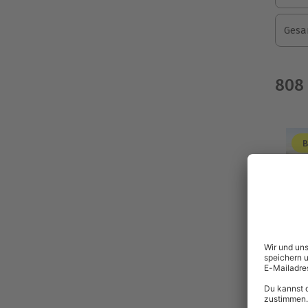
Gesa
808
B