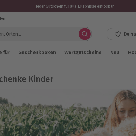
Jeder Gutschein für alle Erlebnisse einlösbar
den
Du ha
.
 für
Geschenkboxen
Wertgutscheine
Neu
Ho
chenke Kinder