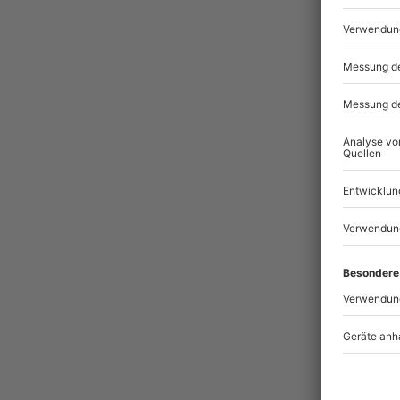
B
Pass
BES