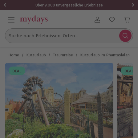
Über 9.000 unvergessliche Erlebnisse
Benutzerkonto
Suche nach Erlebnissen, Orten...
Home
/
Kurzurlaub
/
Traumreise
/
Kurzurlaub im Phantasialand für
DEAL
DEAL