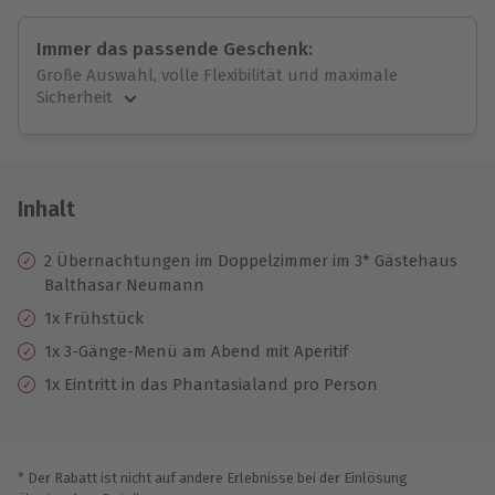
Immer das passende Geschenk:
Große Auswahl, volle Flexibilität und maximale
Sicherheit
Große Auswahl
Über 9.000 unvergessliche Erlebnisse.
Volle Flexibilität
Jeder Gutschein für alle Erlebnisse einlösbar.
Inhalt
Maximale Sicherheit
10 Jahre gültig & verlängerbar.
2 Übernachtungen im Doppelzimmer im 3* Gästehaus
Balthasar Neumann
1x Frühstück
1x 3-Gänge-Menü am Abend mit Aperitif
1x Eintritt in das Phantasialand pro Person
* Der Rabatt ist nicht auf andere Erlebnisse bei der Einlösung