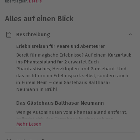
übertragbar.
Details
Alles auf einen Blick
Beschreibung
Erlebnisreisen für Paare und Abenteurer
Bereit für magische Erlebnisse? Auf einem
Kurzurlaub
ins Phantasialand für 2
erwartet Euch
Phantastisches, Herzklopfen und Gänsehaut. Und
das nicht nur im Erlebnispark selbst, sondern auch
in Eurem Heim – dem Gästehaus Balthasar
Neumann in Brühl.
Das Gästehaus Balthasar Neumann
Wenige Autominuten vom Phantasialand entfernt,
befindet sich das Gästehaus in einer ruhigen
Mehr Lesen
zentralen Lage. Und der erste Anlass zum
Herzklopfen wird Euch bereits am Anreisetag in
Eurem Kurzurlaub ins Phantasialand für 2 gegeben