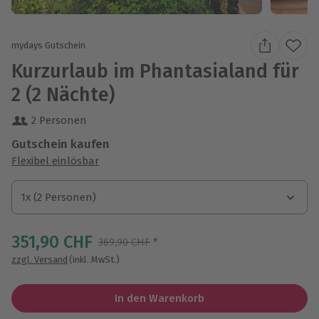
mydays Gutschein
Kurzurlaub im Phantasialand für
2 (2 Nächte)
2 Personen
Gutschein kaufen
Flexibel einlösbar
1x (2 Personen)
1x (2 Personen)
1x (2 Personen)
351,90 CHF
Streichpreis
369,90 CHF
*
zzgl. Versand
(inkl. MwSt.)
In den Warenkorb