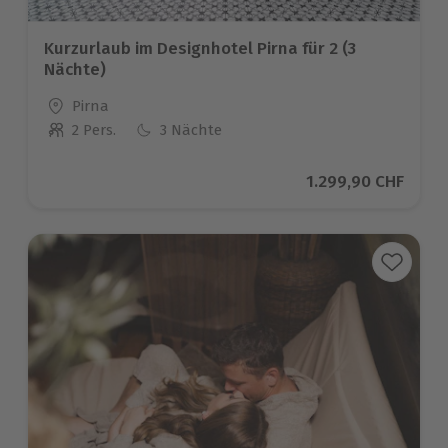
Kurzurlaub im Designhotel Pirna für 2 (3
Nächte)
Standort
Pirna
2 Pers.
3 Nächte
Anzahl der Teilnehmer
Aktueller Preis
1.299,90 CHF