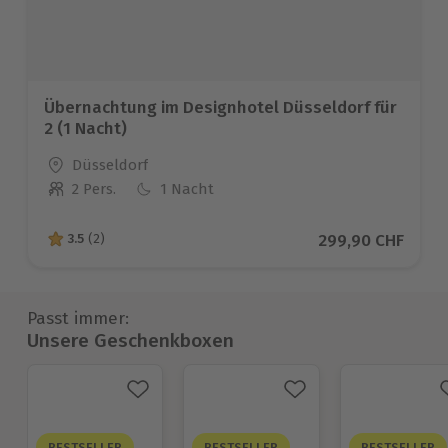
Übernachtung im Designhotel Düsseldorf für
2 (1 Nacht)
Standort
Düsseldorf
2 Pers.
1 Nacht
Anzahl der Teilnehmer
Aktueller Preis
299,90 CHF
3.5
(2)
3.5 von 5 Sternen basierend auf 2 Bewertungen
Passt immer:
Unsere Geschenkboxen
BESTSELLER
BESTSELLER
BESTSELLER