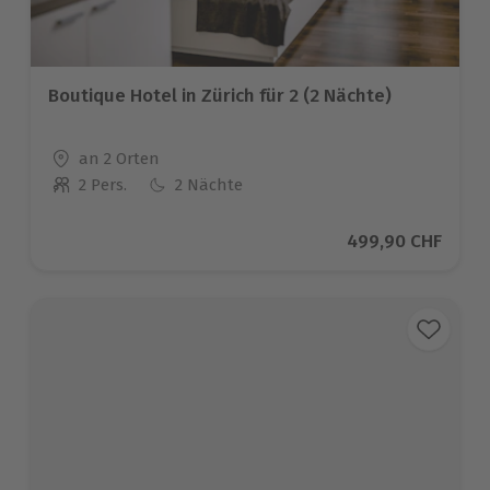
Boutique Hotel in Zürich für 2 (2 Nächte)
Standort
an 2 Orten
2 Pers.
2 Nächte
Anzahl der Teilnehmer
Aktueller Preis
499,90 CHF