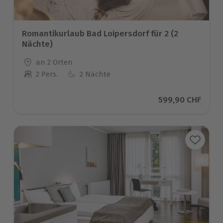
Romantikurlaub Bad Loipersdorf für 2 (2
Nächte)
Standort
an 2 Orten
2 Pers.
2 Nächte
Anzahl der Teilnehmer
Aktueller Preis
599,90 CHF