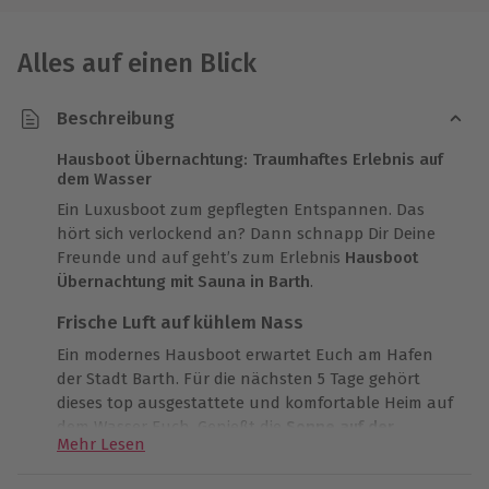
Alles auf einen Blick
Beschreibung
Hausboot Übernachtung: Traumhaftes Erlebnis auf
dem Wasser
Ein Luxusboot zum gepflegten Entspannen. Das
hört sich verlockend an? Dann schnapp Dir Deine
Freunde und auf geht’s zum Erlebnis
Hausboot
Übernachtung mit Sauna in Barth
.
Frische Luft auf kühlem Nass
Ein modernes Hausboot erwartet Euch am Hafen
der Stadt Barth. Für die nächsten 5 Tage gehört
dieses top ausgestattete und komfortable Heim auf
dem Wasser Euch. Genießt die
Sonne auf der
Mehr Lesen
Terrasse
und lasst die Seele baumeln, während Ihr
den beruhigenden Wellen zuhört. Oder Ihr lümmelt