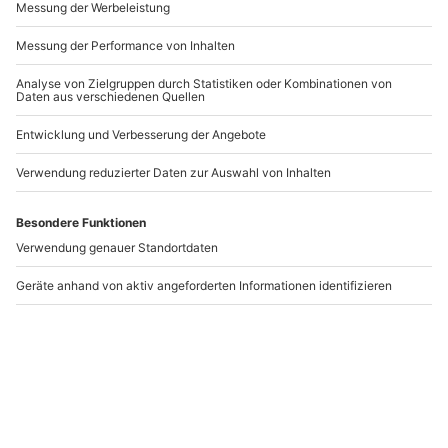
Hausboot
Kurzurlaub
Übernachtung mit
Floatinghouse
Sauna Schleswig für 4
Weserbergland für 4 (2
(4 Nächte)
Nächte)
Schleswig
Höxter
4 Personen
4 Personen
944,90 CHF
919,90 CHF