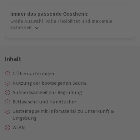
Immer das passende Geschenk:
Große Auswahl, volle Flexibilität und maximale
Sicherheit
Große Auswahl
Über 9.000 unvergessliche Erlebnisse.
Volle Flexibilität
Jeder Gutschein für alle Erlebnisse einlösbar.
Inhalt
Maximale Sicherheit
10 Jahre gültig & verlängerbar.
4 Übernachtungen
Nutzung der bootseigenen Sauna
Aufmerksamkeit zur Begrüßung
Bettwäsche und Handtücher
Gästemappe mit Infomaterial zu Unterkunft &
Umgebung
WLAN