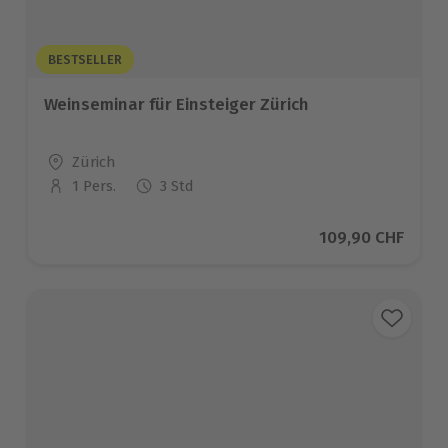
BESTSELLER
Weinseminar für Einsteiger Zürich
Standort
Zürich
1 Pers.
3 Std
Anzahl der Teilnehmer
Aktueller Preis
109,90 CHF