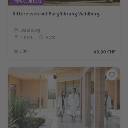
-15% CLUB DEAL
Ritteressen mit Burgführung Waldburg
Standort
Waldburg
1 Pers.
4 Std
Anzahl der Teilnehmer
Aktueller Preis
49,90 CHF
5
(8)
5 von 5 Sternen basierend auf 8 Bewertungen