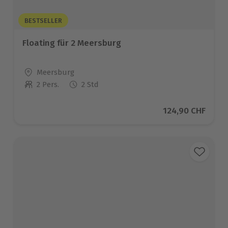
BESTSELLER
Floating für 2 Meersburg
Standort
Meersburg
2 Pers.
2 Std
Anzahl der Teilnehmer
Aktueller Preis
124,90 CHF