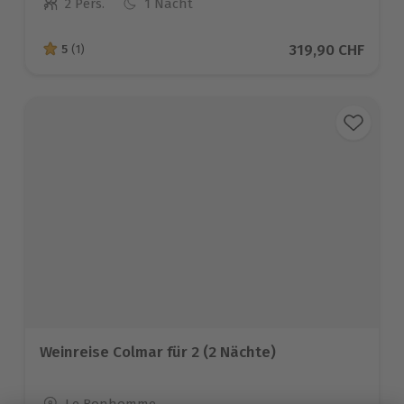
2 Pers.
1 Nacht
Anzahl der Teilnehmer
Aktueller Preis
319,90 CHF
5
(1)
5 von 5 Sternen basierend auf 1 Bewertungen
Weinreise Colmar für 2 (2 Nächte)
Standort
Le Bonhomme