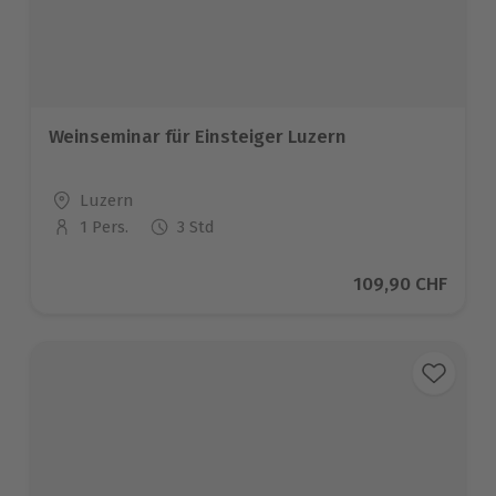
Weinseminar für Einsteiger Luzern
Standort
Luzern
1 Pers.
3 Std
Anzahl der Teilnehmer
Aktueller Preis
109,90 CHF