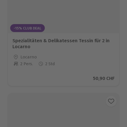
-15% CLUB DEAL
Spezialitäten & Delikatessen Tessin für 2 in
Locarno
Standort
Locarno
2 Pers.
2 Std
Anzahl der Teilnehmer
Aktueller Preis
50,90 CHF