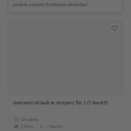
andere unserer Erlebnisse einlösbar.
Gourmet Urlaub in Greyerz für 2 (1 Nacht)
Standort
Gruyères
2 Pers.
1 Nacht
Anzahl der Teilnehmer