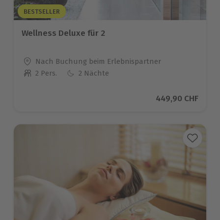
BESTSELLER
Wellness Deluxe für 2
Standort
Nach Buchung beim Erlebnispartner
2 Pers.
2 Nächte
Anzahl der Teilnehmer
Aktueller Preis
449,90 CHF