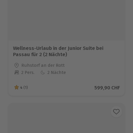
Wellness-Urlaub in der Junior Suite bei
Passau für 2 (2 Nächte)
Standort
Ruhstorf an der Rott
2 Pers.
2 Nächte
Anzahl der Teilnehmer
Aktueller Preis
599,90 CHF
4
(1)
4 von 5 Sternen basierend auf 1 Bewertungen