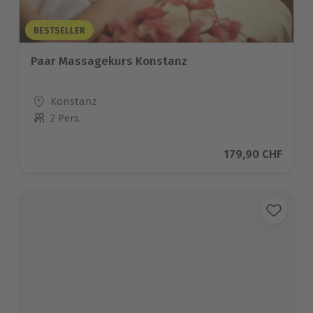
BESTSELLER
Paar Massagekurs Konstanz
Standort
Konstanz
2 Pers.
Anzahl der Teilnehmer
Aktueller Preis
179,90 CHF