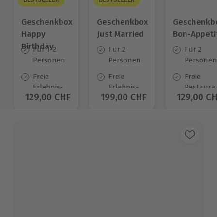
Geschenkbox
Geschenkbox
Geschenkb
Happy
Just Married
Bon-Appeti
Birthday
Für 1-2
Für 2
Für 2
Personen
Personen
Personen
Freie
Freie
Freie
Erlebnis-
Erlebnis-
Restaura
Aktueller Preis
129,00 CHF
Aktueller Preis
199,00 CHF
Aktueller
129,00 C
Auswahl
Auswahl
Auswahl
an ca.
an ca.
an ca. 70
1.400 Orten
680 Orten
Orten