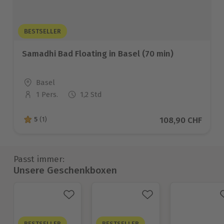
BESTSELLER
Samadhi Bad Floating in Basel (70 min)
Standort
Basel
1 Pers.
1,2 Std
Anzahl der Teilnehmer
Aktueller Preis
108,90 CHF
5
(1)
5 von 5 Sternen basierend auf 1 Bewertungen
Passt immer:
Unsere Geschenkboxen
BESTSELLER
BESTSELLER