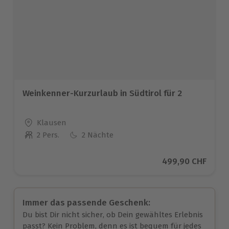
Weinkenner-Kurzurlaub in Südtirol für 2
Standort
Klausen
2 Pers.
2 Nächte
Anzahl der Teilnehmer
Aktueller Preis
499,90 CHF
Immer das passende Geschenk:
Du bist Dir nicht sicher, ob Dein gewähltes Erlebnis
passt? Kein Problem, denn es ist bequem für jedes