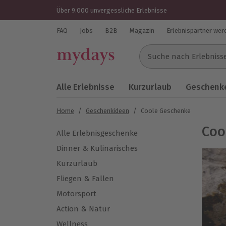
Über 9.000 unvergessliche Erlebnisse
FAQ
Jobs
B2B
Magazin
Erlebnispartner wer
Suche nach Erlebnissen..
Alle Erlebnisse
Kurzurlaub
Geschenke
Home
/
Geschenkideen
/
Coole Geschenke
Coo
Alle Erlebnisgeschenke
Dinner & Kulinarisches
Kurzurlaub
Fliegen & Fallen
Motorsport
Action & Natur
Wellness