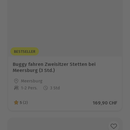
BESTSELLER
Buggy fahren Zweisitzer Stetten bei
Meersburg (3 Std.)
Standort
Meersburg
1-2 Pers.
3 Std
Anzahl der Teilnehmer
Aktueller Preis
169,90 CHF
5
(2)
5 von 5 Sternen basierend auf 2 Bewertungen