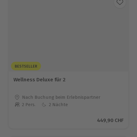
BESTSELLER
Wellness Deluxe für 2
Standort
Nach Buchung beim Erlebnispartner
2 Pers.
2 Nächte
Anzahl der Teilnehmer
Aktueller Preis
449,90 CHF