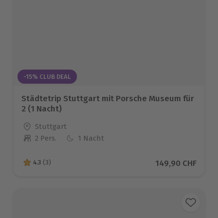
-15% CLUB DEAL
Städtetrip Stuttgart mit Porsche Museum für
2 (1 Nacht)
Standort
Stuttgart
2 Pers.
1 Nacht
Anzahl der Teilnehmer
Aktueller Preis
149,90 CHF
4.3
(3)
4.3 von 5 Sternen basierend auf 3 Bewertungen