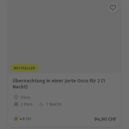
BESTSELLER
Übernachtung in einer Jurte Osco für 2 (1
Nacht)
Standort
Osco
2 Pers.
1 Nacht
Anzahl der Teilnehmer
Aktueller Preis
94,90 CHF
4.9
(8)
4.9 von 5 Sternen basierend auf 8 Bewertungen