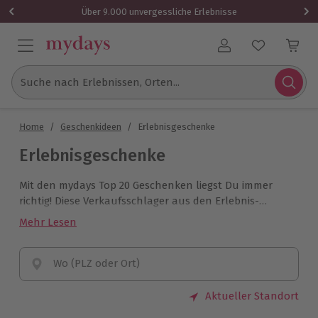
Über 9.000 unvergessliche Erlebnisse
Benutzerkonto
Suche nach Erlebnissen, Orten...
Home
/
Geschenkideen
/
Erlebnisgeschenke
Erlebnisgeschenke
Mit den mydays Top 20 Geschenken liegst Du immer
richtig! Diese Verkaufsschlager aus den Erlebnis-
Kategorien Dinner, Fliegen, Action, Romantik und
Mehr Lesen
Wellness sind die beliebtesten Erlebnisse unserer
Kunden. Wähle aus den 20 beliebtesten Erlebnis-
Geschenken mit den besten Bewertungen und sorge
Wo (PLZ oder Ort)
für Freudestrahlen beim Beschenkten. Hier ist für
jeden das Richtige dabei.
Aktueller Standort