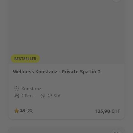
BESTSELLER
Wellness Konstanz - Private Spa für 2
Standort
Konstanz
2 Pers.
2,5 Std
Anzahl der Teilnehmer
Aktueller Preis
125,90 CHF
3.9
(23)
3.9 von 5 Sternen basierend auf 23 Bewertungen