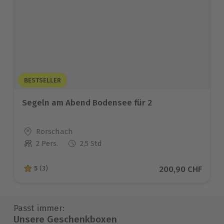
BESTSELLER
Segeln am Abend Bodensee für 2
Standort
Rorschach
2 Pers.
2,5 Std
Anzahl der Teilnehmer
Aktueller Preis
200,90 CHF
5
(3)
5 von 5 Sternen basierend auf 3 Bewertungen
Passt immer:
Unsere Geschenkboxen