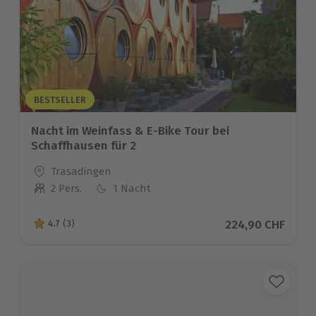
BESTSELLER
Nacht im Weinfass & E-Bike Tour bei
Schaffhausen für 2
Standort
Trasadingen
2 Pers.
1 Nacht
Anzahl der Teilnehmer
Aktueller Preis
224,90 CHF
4.7
(3)
4.7 von 5 Sternen basierend auf 3 Bewertungen