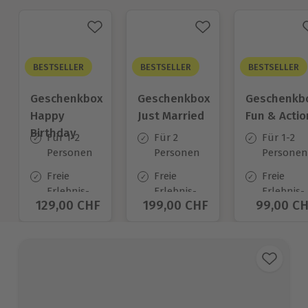
BESTSELLER
BESTSELLER
BESTSELLER
Geschenkbox
Geschenkbox
Geschenkb
Happy
Just Married
Fun & Actio
Birthday
Für 1-2
Für 2
Für 1-2
Personen
Personen
Personen
Freie
Freie
Freie
Erlebnis-
Erlebnis-
Erlebnis-
Aktueller Preis
129,00 CHF
Aktueller Preis
199,00 CHF
Aktuelle
99,00 C
Auswahl
Auswahl
Auswahl
an ca.
an ca.
an ca.
1.400 Orten
680 Orten
640 Orte