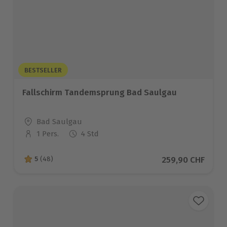
BESTSELLER
Fallschirm Tandemsprung Bad Saulgau
Standort
Bad Saulgau
1 Pers.
4 Std
Anzahl der Teilnehmer
Aktueller Preis
259,90 CHF
5
(48)
5 von 5 Sternen basierend auf 48 Bewertungen