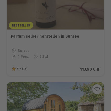
BESTSELLER
Parfum selber herstellen in Sursee
Standort
Sursee
1 Pers.
2 Std
Anzahl der Teilnehmer
Aktueller Preis
113,90 CHF
4.7
(15)
4.7 von 5 Sternen basierend auf 15 Bewertungen