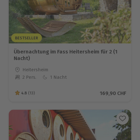
BESTSELLER
Übernachtung im Fass Heitersheim für 2 (1
Nacht)
Standort
Heitersheim
2 Pers.
1 Nacht
Anzahl der Teilnehmer
Aktueller Preis
169,90 CHF
4.8
(13)
4.8 von 5 Sternen basierend auf 13 Bewertungen