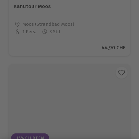
Kanutour Moos
Standort
Moos (Strandbad Moos)
1 Pers.
3 Std
Anzahl der Teilnehmer
Aktueller Preis
44,90 CHF
-15% CLUB DEAL