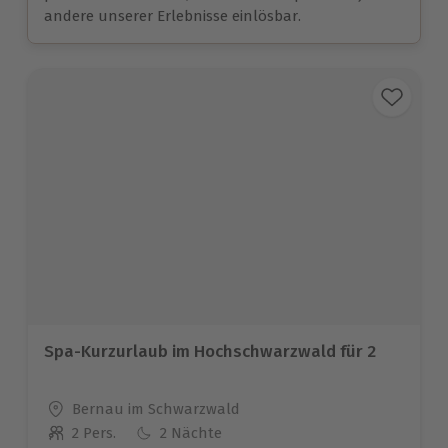
andere unserer Erlebnisse einlösbar.
Spa-Kurzurlaub im Hochschwarzwald für 2
Standort
Bernau im Schwarzwald
2 Pers.
2 Nächte
Anzahl der Teilnehmer