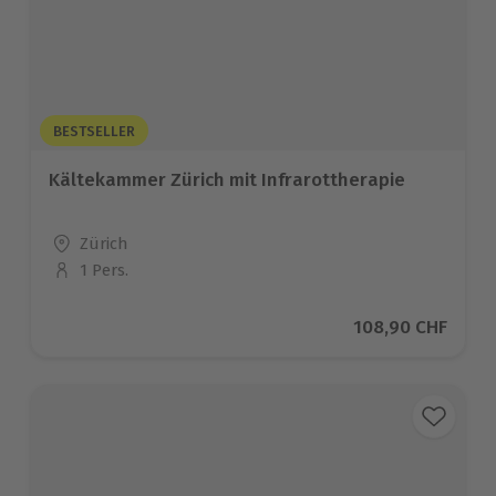
BESTSELLER
Kältekammer Zürich mit Infrarottherapie
Standort
Zürich
1 Pers.
Anzahl der Teilnehmer
Aktueller Preis
108,90 CHF