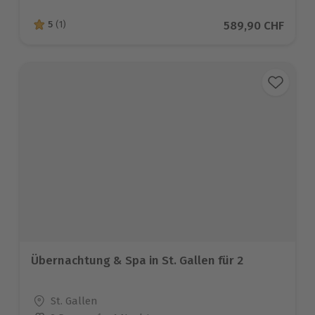
Aktueller Preis
589,90 CHF
5
(1)
5 von 5 Sternen basierend auf 1 Bewertungen
Übernachtung & Spa in St. Gallen für 2
Standort
St. Gallen