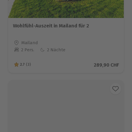
Wohlfühl-Auszeit in Mailand für 2
Standort
Mailand
2 Pers.
2 Nächte
Anzahl der Teilnehmer
Aktueller Preis
289,90 CHF
2.7
(3)
2.7 von 5 Sternen basierend auf 3 Bewertungen