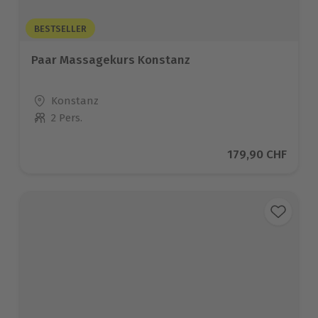
BESTSELLER
Paar Massagekurs Konstanz
Standort
Konstanz
2 Pers.
Anzahl der Teilnehmer
Aktueller Preis
179,90 CHF