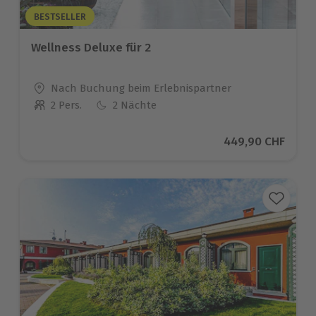
BESTSELLER
Wellness Deluxe für 2
Standort
Nach Buchung beim Erlebnispartner
2 Pers.
2 Nächte
Anzahl der Teilnehmer
Aktueller Preis
449,90 CHF