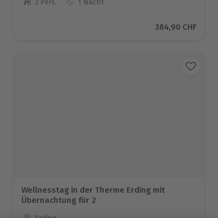
2 Pers.
1 Nacht
Anzahl der Teilnehmer
Aktueller Preis
384,90 CHF
Wellnesstag in der Therme Erding mit
Übernachtung für 2
Standort
Erding