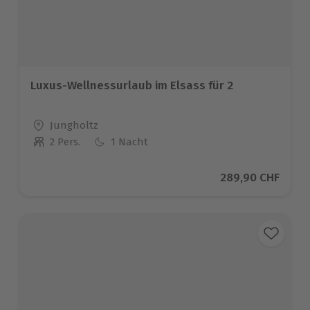
Luxus-Wellnessurlaub im Elsass für 2
Standort
Jungholtz
2 Pers.
1 Nacht
Anzahl der Teilnehmer
Aktueller Preis
289,90 CHF