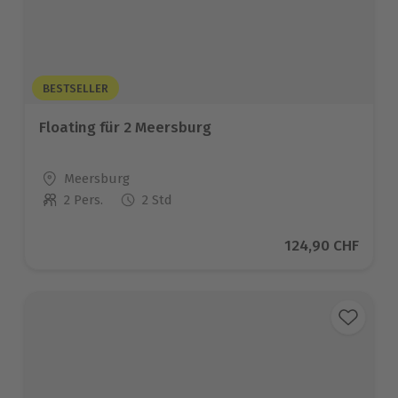
BESTSELLER
Floating für 2 Meersburg
Standort
Meersburg
2 Pers.
2 Std
Anzahl der Teilnehmer
Aktueller Preis
124,90 CHF