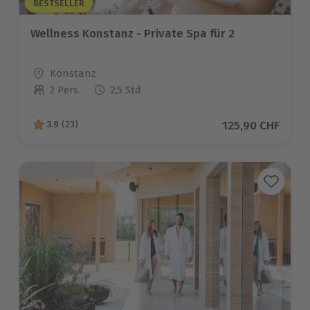
BESTSELLER
Wellness Konstanz - Private Spa für 2
Standort
Konstanz
2 Pers.
2,5 Std
Anzahl der Teilnehmer
Aktueller Preis
125,90 CHF
3.9
(23)
3.9 von 5 Sternen basierend auf 23 Bewertungen