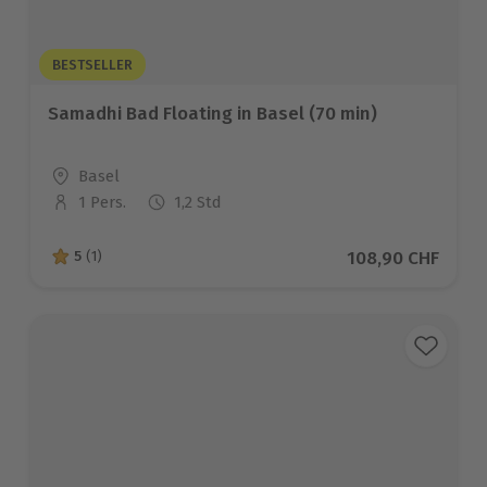
BESTSELLER
Samadhi Bad Floating in Basel (70 min)
Standort
Basel
1 Pers.
1,2 Std
Anzahl der Teilnehmer
Aktueller Preis
108,90 CHF
5
(1)
5 von 5 Sternen basierend auf 1 Bewertungen