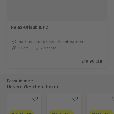
Relax-Urlaub für 2
Standort
Nach Buchung beim Erlebnispartner
2 Pers.
2 Nächte
Anzahl der Teilnehmer
Aktueller Preis
219,90 CHF
Passt immer:
Unsere Geschenkboxen
BESTSELLER
BESTSELLER
BESTSELLER