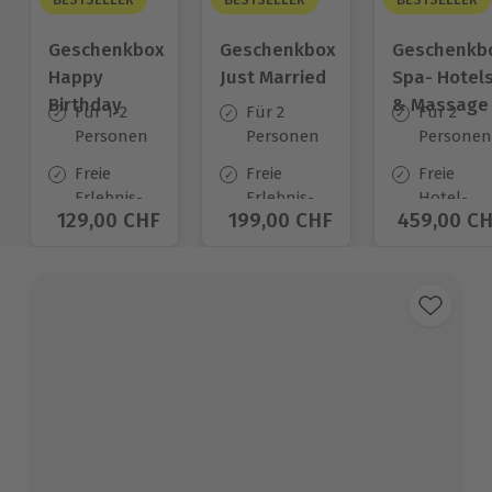
Geschenkbox
Geschenkbox
Geschenkb
Happy
Just Married
Spa- Hotel
Birthday
& Massage
Für 1-2
Für 2
Für 2
Personen
Personen
Personen
Freie
Freie
Freie
Erlebnis-
Erlebnis-
Hotel-
Aktueller Preis
129,00 CHF
Aktueller Preis
199,00 CHF
Aktueller 
459,00 C
Auswahl
Auswahl
Auswahl
an ca.
an ca.
an ca.
1.400 Orten
680 Orten
35 Orten