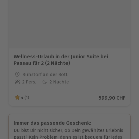
Wellness-Urlaub in der Junior Suite bei
Passau für 2 (2 Nächte)
Standort
Ruhstorf an der Rott
2 Pers.
2 Nächte
Anzahl der Teilnehmer
Aktueller Preis
599,90 CHF
4
(1)
4 von 5 Sternen basierend auf 1 Bewertungen
Immer das passende Geschenk:
Du bist Dir nicht sicher, ob Dein gewähltes Erlebnis
passt? Kein Problem, denn es ist bequem für jedes