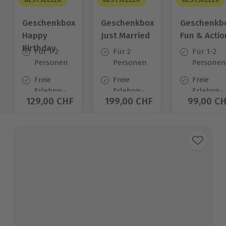
Geschenkbox
Geschenkbox
Geschenkb
Happy
Just Married
Fun & Actio
Birthday
Für 1-2
Für 2
Für 1-2
Personen
Personen
Personen
Freie
Freie
Freie
Erlebnis-
Erlebnis-
Erlebnis-
Aktueller Preis
129,00 CHF
Aktueller Preis
199,00 CHF
Aktuelle
99,00 C
Auswahl
Auswahl
Auswahl
an ca.
an ca.
an ca.
1.400 Orten
680 Orten
640 Orte