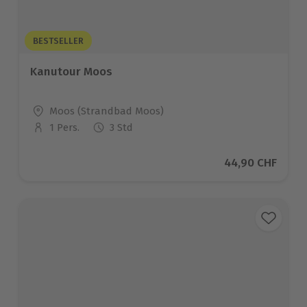
BESTSELLER
Kanutour Moos
Standort
Moos (Strandbad Moos)
1 Pers.
3 Std
Anzahl der Teilnehmer
Aktueller Preis
44,90 CHF