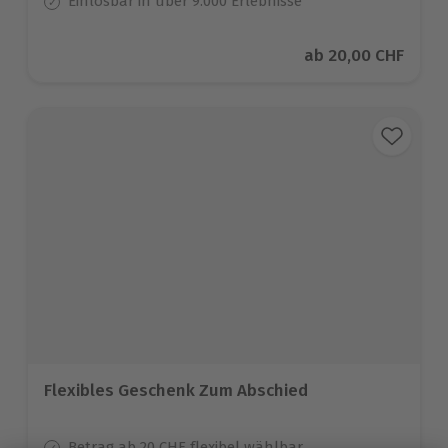
Einlösbar in über 9.000 Erlebnisse
Aktueller Preis
ab
20,00 CHF
Flexibles Geschenk Zum Abschied
Betrag ab 20 CHF flexibel wählbar