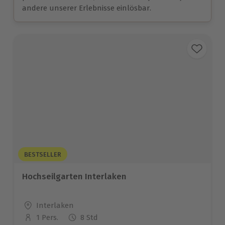
andere unserer Erlebnisse einlösbar.
BESTSELLER
Hochseilgarten Interlaken
Standort
Interlaken
1 Pers.
8 Std
Anzahl der Teilnehmer