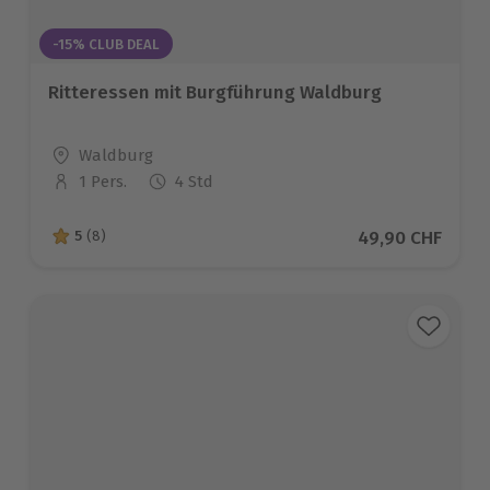
-15% CLUB DEAL
Ritteressen mit Burgführung Waldburg
Standort
Waldburg
1 Pers.
4 Std
Anzahl der Teilnehmer
Aktueller Preis
49,90 CHF
5
(8)
5 von 5 Sternen basierend auf 8 Bewertungen