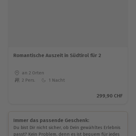
Romantische Auszeit in Südtirol für 2
Standort
an 2 Orten
2 Pers.
1 Nacht
Anzahl der Teilnehmer
Aktueller Preis
299,90 CHF
Immer das passende Geschenk:
Du bist Dir nicht sicher, ob Dein gewähltes Erlebnis
passt? Kein Problem, denn es ist bequem für jedes