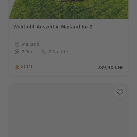
Wohlfühl-Auszeit in Mailand für 2
Standort
Mailand
2 Pers.
2 Nächte
Anzahl der Teilnehmer
Aktueller Preis
289,90 CHF
2.7
(3)
2.7 von 5 Sternen basierend auf 3 Bewertungen