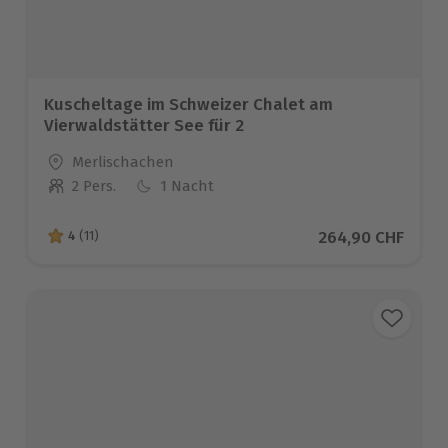
Kuscheltage im Schweizer Chalet am
Vierwaldstätter See für 2
Standort
Merlischachen
2 Pers.
1 Nacht
Anzahl der Teilnehmer
Aktueller Preis
264,90 CHF
4
(11)
4 von 5 Sternen basierend auf 11 Bewertungen