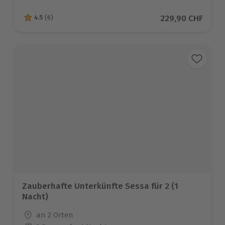
Aktueller Preis
229,90 CHF
4.5
(6)
4.5 von 5 Sternen basierend auf 6 Bewertungen
Zauberhafte Unterkünfte Sessa für 2 (1
Nacht)
Standort
an 2 Orten