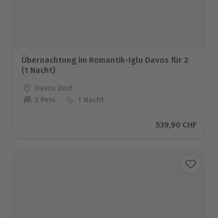
Übernachtung im Romantik-Iglu Davos für 2
(1 Nacht)
Standort
Davos Dorf
2 Pers.
1 Nacht
Anzahl der Teilnehmer
Aktueller Preis
539,90 CHF