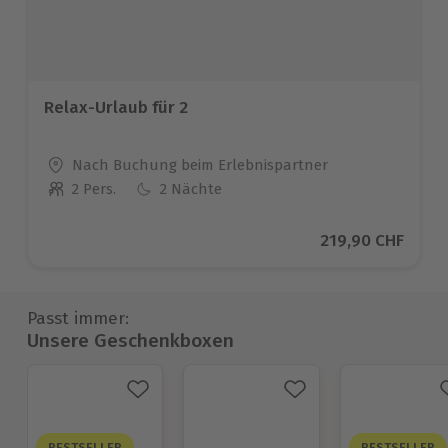
Relax-Urlaub für 2
Standort
Nach Buchung beim Erlebnispartner
2 Pers.
2 Nächte
Anzahl der Teilnehmer
Aktueller Preis
219,90 CHF
Passt immer:
Unsere Geschenkboxen
BESTSELLER
BESTSELLER