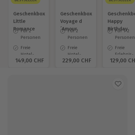
Geschenkbox
Geschenkbox
Geschenkb
Little
Voyage d
Happy
Romance
´Amour
Birthday
Für 2
Für 2
Für 1-2
Personen
Personen
Personen
Freie
Freie
Freie
Hotel-
Hotel-
Erlebnis-
Aktueller Preis
149,00 CHF
Aktueller Preis
229,00 CHF
Aktueller
129,00 C
Auswahl
Auswahl
Auswahl
an ca.
an ca.
an ca.
140 Orten
450 Orten
1.400 Ort