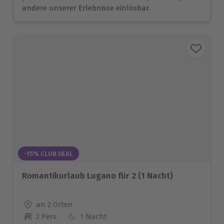
andere unserer Erlebnisse einlösbar.
-15% CLUB DEAL
Romantikurlaub Lugano für 2 (1 Nacht)
Standort
an 2 Orten
2 Pers.
1 Nacht
Anzahl der Teilnehmer