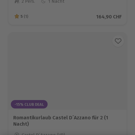
2 Pers.
1 Nacht
Anzahl der Teilnehmer
Aktueller Preis
164,90 CHF
5
(1)
5 von 5 Sternen basierend auf 1 Bewertungen
-15% CLUB DEAL
Romantikurlaub Castel D´Azzano für 2 (1
Nacht)
Standort
Castel D´Azzano (VR)