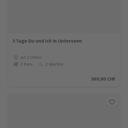
3 Tage Du und Ich in Unterseen
Standort
an 2 Orten
2 Pers.
2 Nächte
Anzahl der Teilnehmer
Aktueller Preis
369,90 CHF