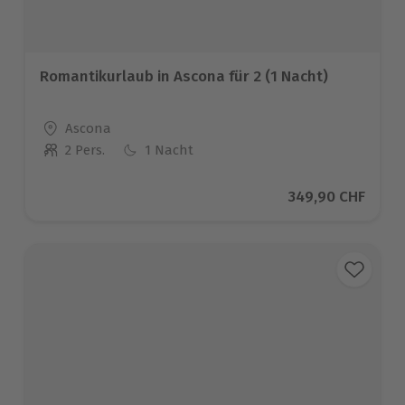
Romantikurlaub in Ascona für 2 (1 Nacht)
Standort
Ascona
2 Pers.
1 Nacht
Anzahl der Teilnehmer
Aktueller Preis
349,90 CHF