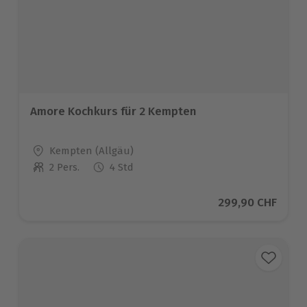
Amore Kochkurs für 2 Kempten
Standort
Kempten (Allgäu)
2 Pers.
4 Std
Anzahl der Teilnehmer
Aktueller Preis
299,90 CHF