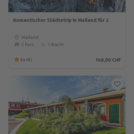
Romantischer Städtetrip in Mailand für 2
Standort
Mailand
2 Pers.
1 Nacht
Anzahl der Teilnehmer
Aktueller Preis
149,90 CHF
3.4
(8)
3.4 von 5 Sternen basierend auf 8 Bewertungen