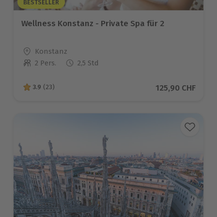
BESTSELLER
Wellness Konstanz - Private Spa für 2
Standort
Konstanz
2 Pers.
2,5 Std
Anzahl der Teilnehmer
Aktueller Preis
125,90 CHF
3.9
(23)
3.9 von 5 Sternen basierend auf 23 Bewertungen