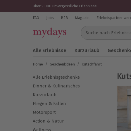
Über 9.000 unvergessliche Erlebnisse
FAQ
Jobs
B2B
Magazin
Erlebnispartner wer
Suche nach Erlebnissen..
Alle Erlebnisse
Kurzurlaub
Geschenke
Home
/
Geschenkideen
/
Kutschfahrt
Kut
Alle Erlebnisgeschenke
Dinner & Kulinarisches
Kurzurlaub
Fliegen & Fallen
Motorsport
Action & Natur
Wellness