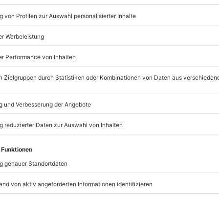
1 Person
Anzahl der Teilnehmer
Traktorfahrt mit dem Pla
der Weiherlandschaft zur
Pferdekutschfahrt durch
Wald
Überraschungs-Korb mit 
Getränken je nach Saison
Treffen der Esel
Unterhaltungsprogramm 
t immer:
Unsere Geschenkboxen
der Tiere & Informatione
Herkunft
TSELLER
BESTSELLER