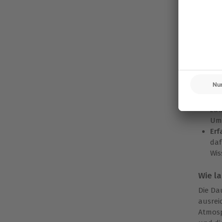
Was i
Rom
und
sti
ge
Per
Kut
ein
Nat
zau
Umg
Erf
daf
Wis
Wie l
Die Da
ausrei
Atmosp