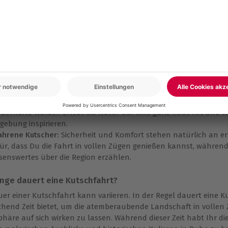
st besonders an einer Kutschfahrt?
antik pur:
Eine Kutschfahrt kann vieles sein. Zum Beispiel ein 
 Dein Partner Euch von idyllischen Landschaften und
romanti
lvoll
dekorierten Kutschen
und das sanfte Schaukeln des Wagens
geben.
fektes Geschenk:
Ob zum Geburtstag, Jahrestag oder einfach nu
schfahrt ist ein ganz besonderes Geschenk, das unvergessliche 
zigartigen Erlebnis, welches noch lange nachklingt.
ur hautnah erleben:
Die verschiedenen Routen führen Euch durc
berhafte Wälder. Erlebt die Natur auf eine ganz neue Art und W
ebung inspirieren.
ahrene Kutscher:
Sicherheit und Komfort stehen natürlich an ers
ür, dass Du die Fahrt in vollen Zügen genießen kannst, während
senswertes über die Region erzählen.
ange dauert eine Kutschfahrt?
uer einer Kutschfahrt kann variieren. In der Regel dauert eine 
chend Zeit bietet, um die atemberaubende Landschaft in vollen 
häre auf sich wirken zu lassen. Während dieser Zeit habt Ihr 