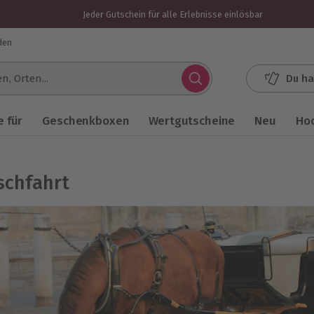
Jeder Gutschein für alle Erlebnisse einlösbar
den
Du ha
.
 für
Geschenkboxen
Wertgutscheine
Neu
Ho
schfahrt