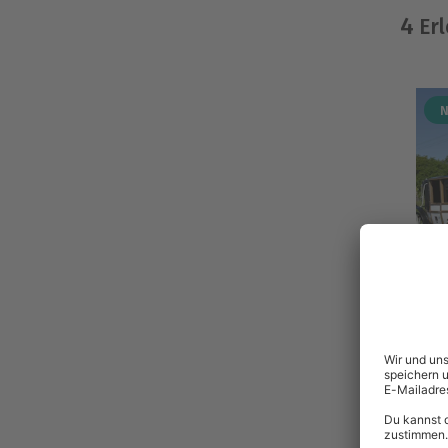
4
Erl
-