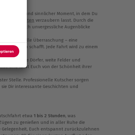
romantischer und sinnlicher Moment, in dem Du
schen Momenten
verzaubern lasst. Durch die
 werden Euch unvergessliche Augenblicke
r als liebevolle Überraschung – eine
Erinnerungen schafft. Jede Fahrt wird zu einem
h malerische Dörfer, weite Felder und
eise und lasst Euch von der Schönheit ihrer
ter Stelle. Professionelle Kutscher sorgen
 sie Dir interessante Geschichten und
Kutschfahrt etwa
1 bis 2 Stunden
, was
Zügen zu genießen und in aller Ruhe die
die Gelegenheit, Euch entspannt zurückzulehnen