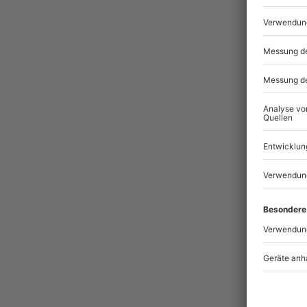
Pass
BES