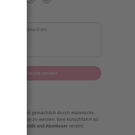
 hier dein Feedback ein.
Nachricht senden
den und gleitest gemächlich durch malerische
eint langsamer zu werden. Eine Kutschfahrt ist
Ära, die
Romantik und Abenteuer
vereint.