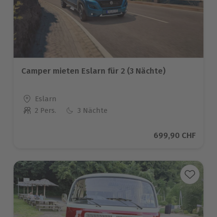
Camper mieten Eslarn für 2 (3 Nächte)
Standort
Eslarn
2 Pers.
3 Nächte
Anzahl der Teilnehmer
Aktueller Preis
699,90 CHF