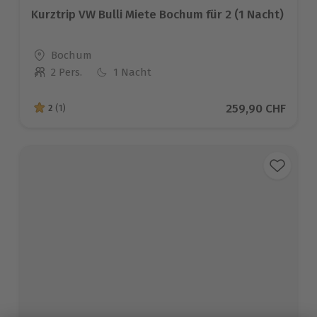
Kurztrip VW Bulli Miete Bochum für 2 (1 Nacht)
Standort
Bochum
2 Pers.
1 Nacht
Anzahl der Teilnehmer
Aktueller Preis
259,90 CHF
2
(1)
2 von 5 Sternen basierend auf 1 Bewertungen