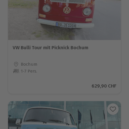
VW Bulli Tour mit Picknick Bochum
Standort
Bochum
1-7 Pers.
Anzahl der Teilnehmer
Aktueller Preis
629,90 CHF