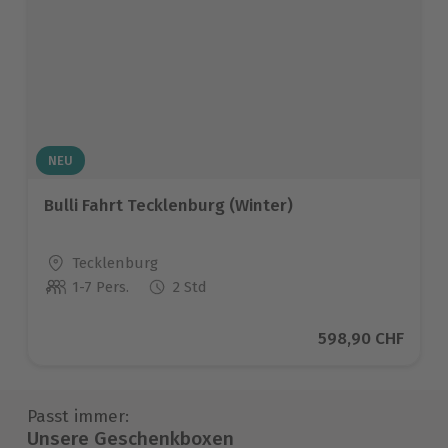
NEU
Bulli Fahrt Tecklenburg (Winter)
Standort
Tecklenburg
1-7 Pers.
2 Std
Anzahl der Teilnehmer
Aktueller Preis
598,90 CHF
Passt immer:
Unsere Geschenkboxen