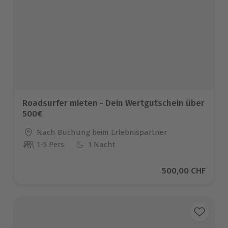
Roadsurfer mieten - Dein Wertgutschein über
500€
Standort
Nach Buchung beim Erlebnispartner
1-5 Pers.
1 Nacht
Anzahl der Teilnehmer
Aktueller Preis
500,00 CHF