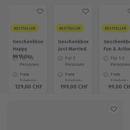
BESTSELLER
BESTSELLER
BESTSELLER
Geschenkbox
Geschenkbox
Geschenkb
Happy
Just Married
Fun & Actio
Birthday
Für 1-2
Für 2
Für 1-2
Personen
Personen
Personen
Freie
Freie
Freie
Erlebnis-
Erlebnis-
Erlebnis-
Aktueller Preis
129,00 CHF
Aktueller Preis
199,00 CHF
Aktuelle
99,00 C
Auswahl
Auswahl
Auswahl
an ca.
an ca.
an ca.
1.400 Orten
680 Orten
640 Orte