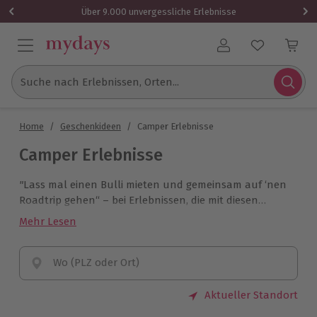
Über 9.000 unvergessliche Erlebnisse
Benutzerkonto
Suche nach Erlebnissen, Orten...
Home
/
Geschenkideen
/
Camper Erlebnisse
Camper Erlebnisse
"
Lass mal einen Bulli mieten und gemeinsam auf ‘nen
Roadtrip gehen“ – bei Erlebnissen, die mit diesen
Worten beginnen, ist die Erinnerungsgarantie schon
Mehr Lesen
beim Buchen inklusive. Von retro bis modern, von
minimalistisch bis komfortabel: Jetzt VW Bus mieten
und schon bald ins rollende Zuhause einsteigen!
Wo (PLZ oder Ort)
Aktueller Standort