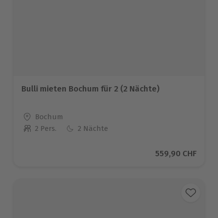
Bulli mieten Bochum für 2 (2 Nächte)
Standort
Bochum
2 Pers.
2 Nächte
Anzahl der Teilnehmer
Aktueller Preis
559,90 CHF