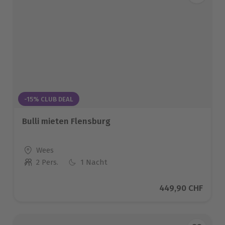
-15% CLUB DEAL
Bulli mieten Flensburg
Standort
Wees
2 Pers.
1 Nacht
Anzahl der Teilnehmer
Aktueller Preis
449,90 CHF