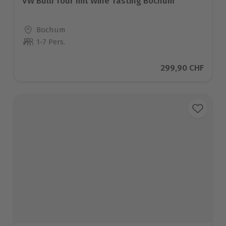
VW Bulli Tour mit Wine Tasting Bochum
Standort
Bochum
1-7 Pers.
Anzahl der Teilnehmer
Aktueller Preis
299,90 CHF