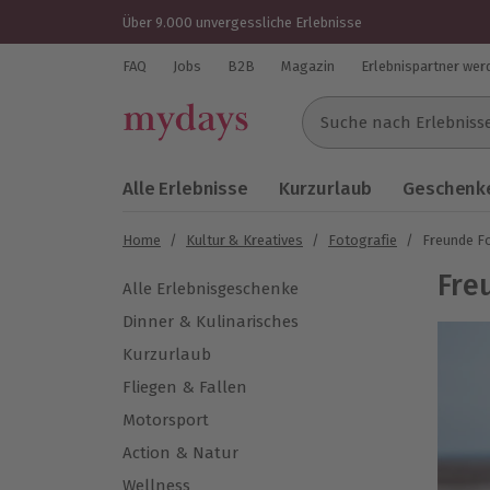
Über 9.000 unvergessliche Erlebnisse
FAQ
Jobs
B2B
Magazin
Erlebnispartner wer
Suche nach Erlebnissen..
Alle Erlebnisse
Kurzurlaub
Geschenke
Home
/
Kultur & Kreatives
/
Fotografie
/
Freunde F
Fre
Alle Erlebnisgeschenke
Dinner & Kulinarisches
Kurzurlaub
Fliegen & Fallen
Motorsport
Action & Natur
Wellness