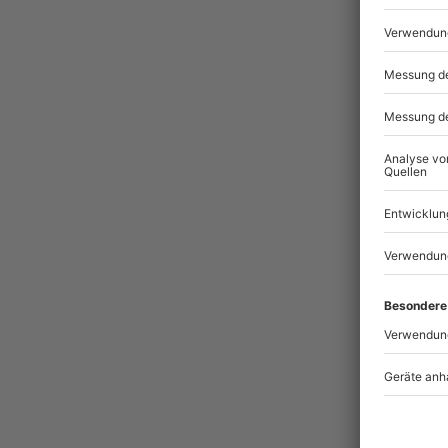
Pass
BES