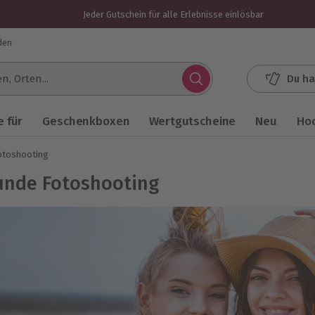
Jeder Gutschein für alle Erlebnisse einlösbar
den
Du ha
.
 für
Geschenkboxen
Wertgutscheine
Neu
Ho
otoshooting
unde Fotoshooting