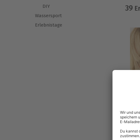
DIY
39
Er
Wassersport
Erlebnistage