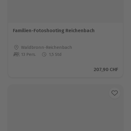
Familien-Fotoshooting Reichenbach
Standort
Waldbronn-Reichenbach
13 Pers.
1,5 Std
Anzahl der Teilnehmer
Aktueller Preis
207,90 CHF