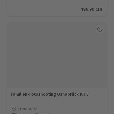
Aktueller Preis
196,90 CHF
Familien-Fotoshooting Osnabrück für 3
Standort
Osnabrück