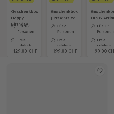
Geschenkbox
Geschenkbox
Geschenkb
Happy
Just Married
Fun & Actio
Birthday
Für 1-2
Für 2
Für 1-2
Personen
Personen
Personen
Freie
Freie
Freie
Erlebnis-
Erlebnis-
Erlebnis-
Aktueller Preis
129,00 CHF
Aktueller Preis
199,00 CHF
Aktuelle
99,00 C
Auswahl
Auswahl
Auswahl
an ca.
an ca.
an ca.
1.400 Orten
680 Orten
640 Orte