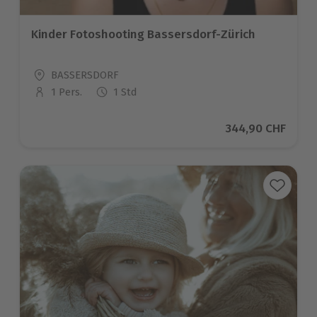
Kinder Fotoshooting Bassersdorf-Zürich
Standort
BASSERSDORF
1 Pers.
1 Std
Anzahl der Teilnehmer
Aktueller Preis
344,90 CHF