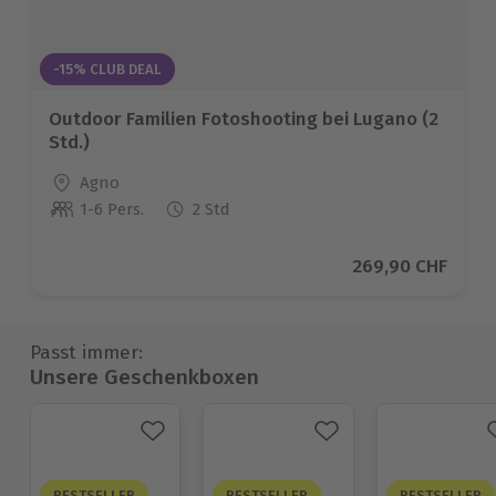
-15% CLUB DEAL
Outdoor Familien Fotoshooting bei Lugano (2
Std.)
Standort
Agno
1-6 Pers.
2 Std
Anzahl der Teilnehmer
Aktueller Preis
269,90 CHF
Passt immer:
Unsere Geschenkboxen
BESTSELLER
BESTSELLER
BESTSELLER