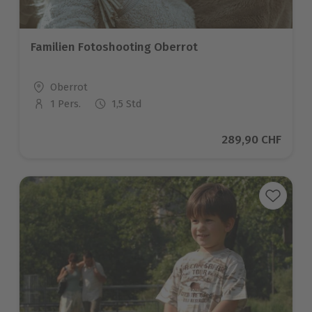
Familien Fotoshooting Oberrot
Standort
Oberrot
1 Pers.
1,5 Std
Anzahl der Teilnehmer
Aktueller Preis
289,90 CHF