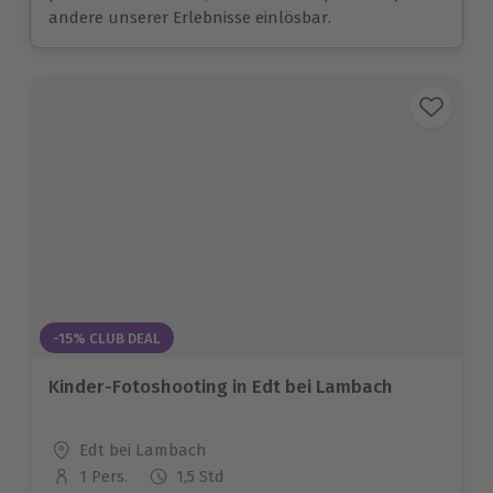
andere unserer Erlebnisse einlösbar.
-15% CLUB DEAL
Kinder-Fotoshooting in Edt bei Lambach
Standort
Edt bei Lambach
1 Pers.
1,5 Std
Anzahl der Teilnehmer