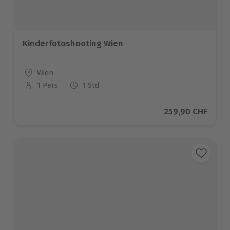
Kinderfotoshooting Wien
Standort
Wien
1 Pers.
1 Std
Anzahl der Teilnehmer
Aktueller Preis
259,90 CHF