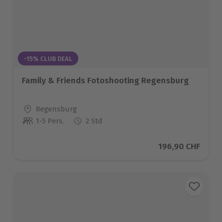
-15% CLUB DEAL
Family & Friends Fotoshooting Regensburg
Standort
Regensburg
1-5 Pers.
2 Std
Anzahl der Teilnehmer
Aktueller Preis
196,90 CHF