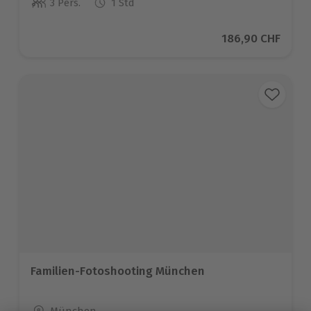
3 Pers.
1 Std
Anzahl der Teilnehmer
Aktueller Preis
186,90 CHF
Familien-Fotoshooting München
Standort
München