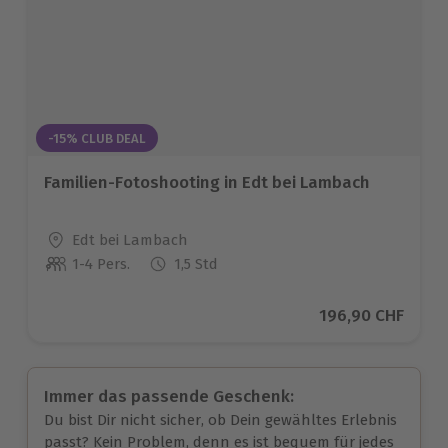
-15% CLUB DEAL
Familien-Fotoshooting in Edt bei Lambach
Standort
Edt bei Lambach
1-4 Pers.
1,5 Std
Anzahl der Teilnehmer
Aktueller Preis
196,90 CHF
Immer das passende Geschenk:
Du bist Dir nicht sicher, ob Dein gewähltes Erlebnis
passt? Kein Problem, denn es ist bequem für jedes