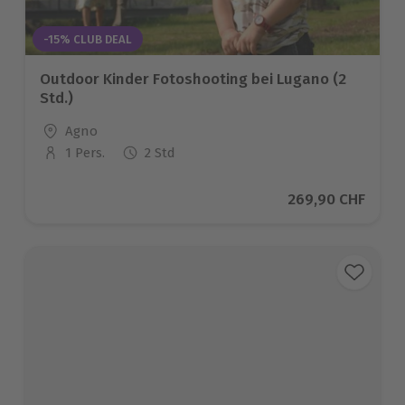
-15% CLUB DEAL
Outdoor Kinder Fotoshooting bei Lugano (2
Std.)
Standort
Agno
1 Pers.
2 Std
Anzahl der Teilnehmer
Aktueller Preis
269,90 CHF