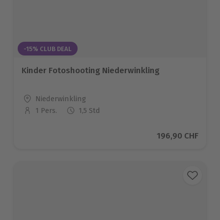
-15% CLUB DEAL
Kinder Fotoshooting Niederwinkling
Standort
Niederwinkling
1 Pers.
1,5 Std
Anzahl der Teilnehmer
Aktueller Preis
196,90 CHF