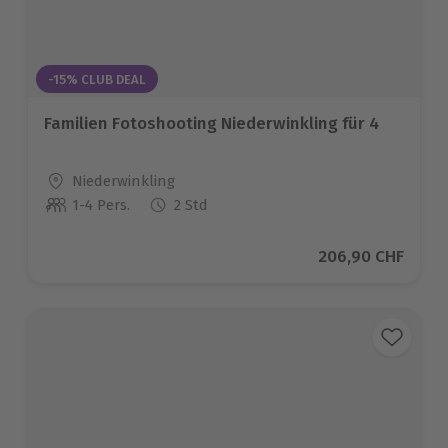
-15% CLUB DEAL
Familien Fotoshooting Niederwinkling für 4
Standort
Niederwinkling
1-4 Pers.
2 Std
Anzahl der Teilnehmer
Aktueller Preis
206,90 CHF