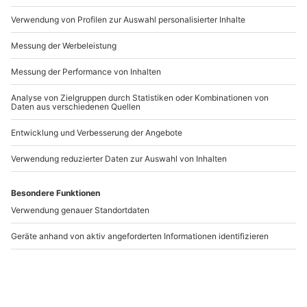
Euch einfach gesucht und gefunden habt.
Artikelnummer
:
33788
Andere Produkte entdecken
Flugzeug selber fliegen
Drohnenfotografie
Hamburg (50 Min.)
Kurs Hamburg
Heist
Hamburg
1 Person
1 Person
309,90 CHF
103,90 CHF