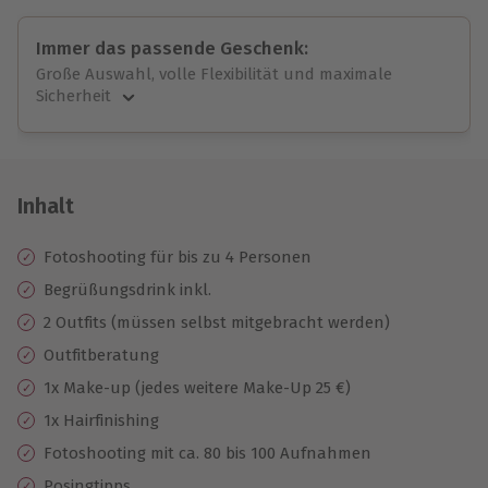
Immer das passende Geschenk:
Große Auswahl, volle Flexibilität und maximale
Sicherheit
Große Auswahl
Über 9.000 unvergessliche Erlebnisse.
Volle Flexibilität
Jeder Gutschein für alle Erlebnisse einlösbar.
Inhalt
Maximale Sicherheit
10 Jahre gültig & verlängerbar.
Fotoshooting für bis zu 4 Personen
Begrüßungsdrink inkl.
2 Outfits (müssen selbst mitgebracht werden)
Outfitberatung
1x Make-up (jedes weitere Make-Up 25 €)
1x Hairfinishing
Fotoshooting mit ca. 80 bis 100 Aufnahmen
Posingtipps