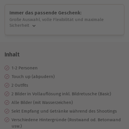
Immer das passende Geschenk:
Große Auswahl, volle Flexibilität und maximale
Sicherheit
Große Auswahl
Über 9.000 unvergessliche Erlebnisse.
Volle Flexibilität
Jeder Gutschein für alle Erlebnisse einlösbar.
Inhalt
Maximale Sicherheit
10 Jahre gültig & verlängerbar.
1-2 Personen
Touch up (abpudern)
2 Outfits
2 Bilder in Vollauflösung inkl. Bildretusche (Basic)
Alle Bilder (mit Wasserzeichen)
Sekt Empfang und Getränke während des Shootings
Verschiedene Hintergründe (Rostwand od. Betonwand
usw.)