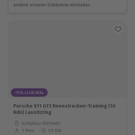
andere unserer Erlebnisse einlösbar.
-15% CLUB DEAL
Porsche 911 GT3 Rennstrecken-Training (10
Rdn) Lausitzring
Standort
Schipkau Klettwitz
1 Pers.
1,5 Std
Anzahl der Teilnehmer