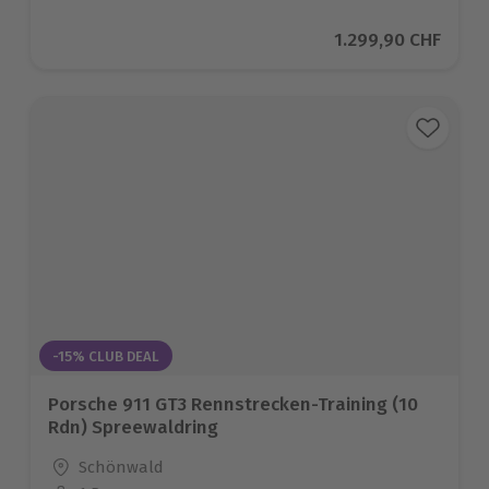
Aktueller Preis
1.299,90 CHF
-15% CLUB DEAL
Porsche 911 GT3 Rennstrecken-Training (10
Rdn) Spreewaldring
Standort
Schönwald