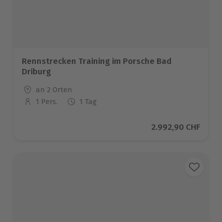
Rennstrecken Training im Porsche Bad
Driburg
Standort
an 2 Orten
1 Pers.
1 Tag
Anzahl der Teilnehmer
Aktueller Preis
2.992,90 CHF