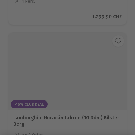
1 Pers.
Anzahl der Teilnehmer
Aktueller Preis
1.299,90 CHF
-15% CLUB DEAL
Lamborghini Huracán fahren (10 Rdn.) Bilster
Berg
Standort
an 2 Orten