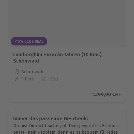
-15% CLUB DEAL
Lamborghini Huracán fahren (10 Rdn.)
Schönwald
Standort
Schönwald
1 Pers.
1 Std
Anzahl der Teilnehmer
Aktueller Preis
1.299,90 CHF
Immer das passende Geschenk:
Du bist Dir nicht sicher, ob Dein gewähltes Erlebnis
passt? Kein Problem, denn es ist bequem für jedes