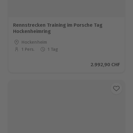
Rennstrecken Training im Porsche Tag
Hockenheimring
Standort
Hockenheim
1 Pers.
1 Tag
Anzahl der Teilnehmer
Aktueller Preis
2.992,90 CHF