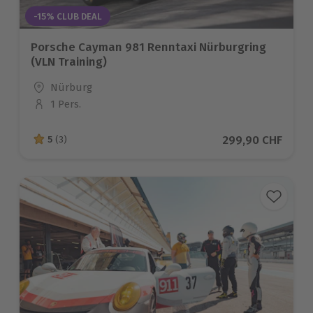
-15% CLUB DEAL
Porsche Cayman 981 Renntaxi Nürburgring
(VLN Training)
Standort
Nürburg
1 Pers.
Anzahl der Teilnehmer
Aktueller Preis
299,90 CHF
5
(3)
5 von 5 Sternen basierend auf 3 Bewertungen