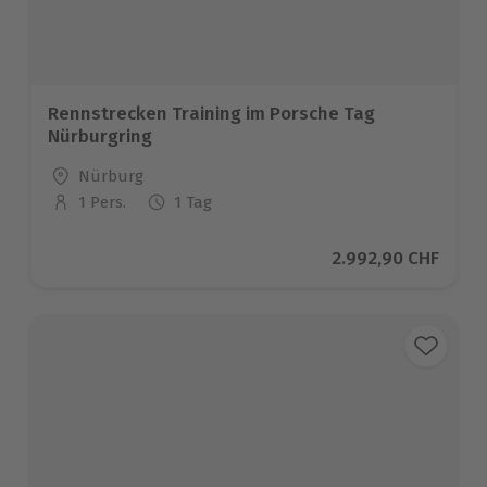
Rennstrecken Training im Porsche Tag
Nürburgring
Standort
Nürburg
1 Pers.
1 Tag
Anzahl der Teilnehmer
Aktueller Preis
2.992,90 CHF