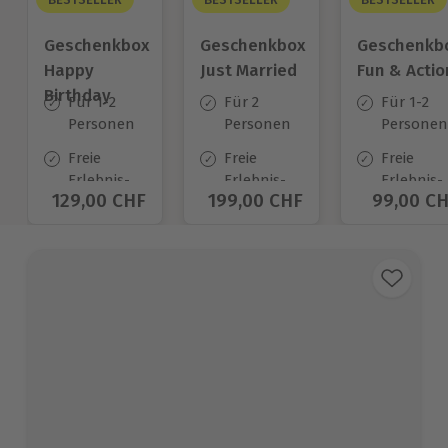
Geschenkbox
Geschenkbox
Geschenkb
Happy
Just Married
Fun & Actio
Birthday
Für 1-2
Für 2
Für 1-2
Personen
Personen
Personen
Freie
Freie
Freie
Erlebnis-
Erlebnis-
Erlebnis-
Aktueller Preis
129,00 CHF
Aktueller Preis
199,00 CHF
Aktuelle
99,00 C
Auswahl
Auswahl
Auswahl
an ca.
an ca.
an ca.
1.400 Orten
680 Orten
640 Orte