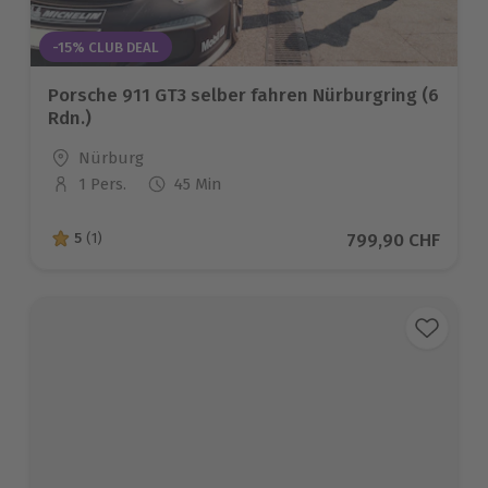
-15% CLUB DEAL
Porsche 911 GT3 selber fahren Nürburgring (6
Rdn.)
Standort
Nürburg
1 Pers.
45 Min
Anzahl der Teilnehmer
Aktueller Preis
799,90 CHF
5
(1)
5 von 5 Sternen basierend auf 1 Bewertungen