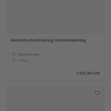
Rennstreckentraining Hockenheimring
Standort
Hockenheim
1 Pers.
Anzahl der Teilnehmer
Aktueller Preis
1.475,90 CHF