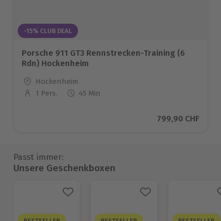
-15% CLUB DEAL
Porsche 911 GT3 Rennstrecken-Training (6
Rdn) Hockenheim
Standort
Hockenheim
1 Pers.
45 Min
Anzahl der Teilnehmer
Aktueller Preis
799,90 CHF
Passt immer:
Unsere Geschenkboxen
BESTSELLER
BESTSELLER
BESTSELLER