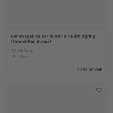
Rennwagen selber fahren am Nürburgring
(Formel-Rennlizenz)
Standort
Nürburg
1 Pers.
Anzahl der Teilnehmer
Aktueller Preis
2.389,90 CHF