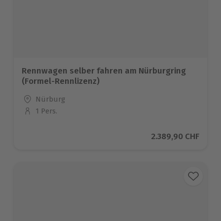
Rennwagen selber fahren am Nürburgring
(Formel-Rennlizenz)
Standort
Nürburg
1 Pers.
Anzahl der Teilnehmer
Aktueller Preis
2.389,90 CHF