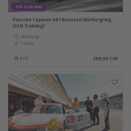
-15% CLUB DEAL
Porsche Cayman 981 Renntaxi Nürburgring
(VLN Training)
Standort
Nürburg
1 Pers.
Anzahl der Teilnehmer
Aktueller Preis
299,90 CHF
5
(3)
5 von 5 Sternen basierend auf 3 Bewertungen