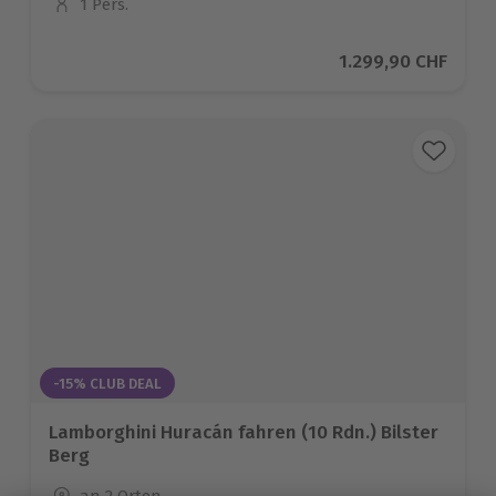
1 Pers.
Anzahl der Teilnehmer
Aktueller Preis
1.299,90 CHF
-15% CLUB DEAL
Lamborghini Huracán fahren (10 Rdn.) Bilster
Berg
Standort
an 2 Orten