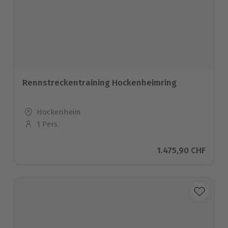
Rennstreckentraining Hockenheimring
Standort
Hockenheim
1 Pers.
Anzahl der Teilnehmer
Aktueller Preis
1.475,90 CHF