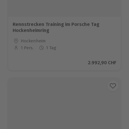
Rennstrecken Training im Porsche Tag
Hockenheimring
Standort
Hockenheim
1 Pers.
1 Tag
Anzahl der Teilnehmer
Aktueller Preis
2.992,90 CHF