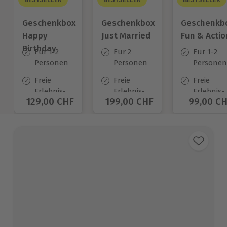
Geschenkbox
Geschenkbox
Geschenkb
Happy
Just Married
Fun & Actio
Birthday
Für 1-2
Für 2
Für 1-2
Personen
Personen
Personen
Freie
Freie
Freie
Erlebnis-
Erlebnis-
Erlebnis-
Aktueller Preis
129,00 CHF
Aktueller Preis
199,00 CHF
Aktuelle
99,00 C
Auswahl
Auswahl
Auswahl
an ca.
an ca.
an ca.
1.400 Orten
680 Orten
640 Orte