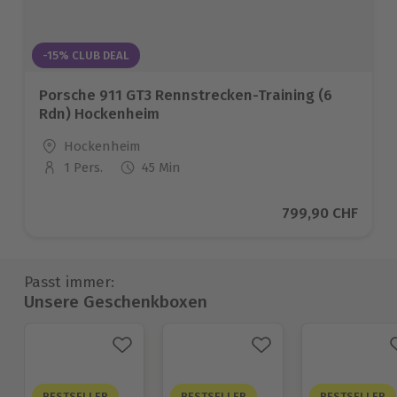
-15% CLUB DEAL
Porsche 911 GT3 Rennstrecken-Training (6
Rdn) Hockenheim
Standort
Hockenheim
1 Pers.
45 Min
Anzahl der Teilnehmer
Aktueller Preis
799,90 CHF
Passt immer:
Unsere Geschenkboxen
BESTSELLER
BESTSELLER
BESTSELLER