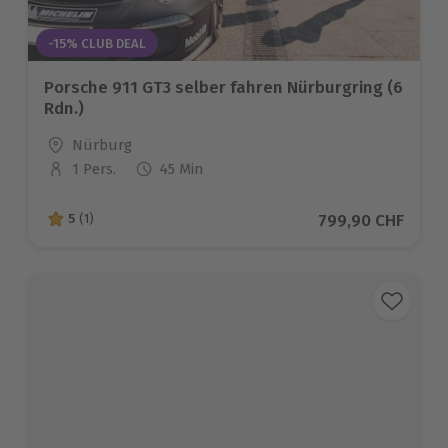
-15% CLUB DEAL
Porsche 911 GT3 selber fahren Nürburgring (6
Rdn.)
Standort
Nürburg
1 Pers.
45 Min
Anzahl der Teilnehmer
Aktueller Preis
799,90 CHF
5
(1)
5 von 5 Sternen basierend auf 1 Bewertungen