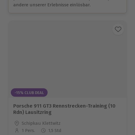
andere unserer Erlebnisse einlösbar.
-15% CLUB DEAL
Porsche 911 GT3 Rennstrecken-Training (10
Rdn) Lausitzring
Standort
Schipkau Klettwitz
1 Pers.
1,5 Std
Anzahl der Teilnehmer