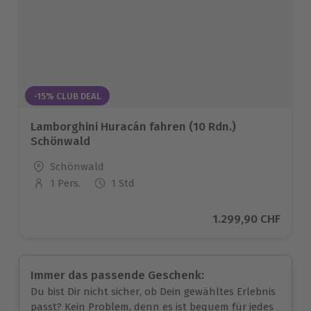
-15% CLUB DEAL
Lamborghini Huracán fahren (10 Rdn.)
Schönwald
Standort
Schönwald
1 Pers.
1 Std
Anzahl der Teilnehmer
Aktueller Preis
1.299,90 CHF
Immer das passende Geschenk:
Du bist Dir nicht sicher, ob Dein gewähltes Erlebnis
passt? Kein Problem, denn es ist bequem für jedes