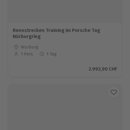
Rennstrecken Training im Porsche Tag
Nürburgring
Standort
Nürburg
1 Pers.
1 Tag
Anzahl der Teilnehmer
Aktueller Preis
2.992,90 CHF