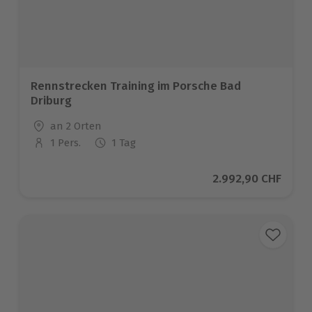
Rennstrecken Training im Porsche Bad
Driburg
Standort
an 2 Orten
1 Pers.
1 Tag
Anzahl der Teilnehmer
Aktueller Preis
2.992,90 CHF