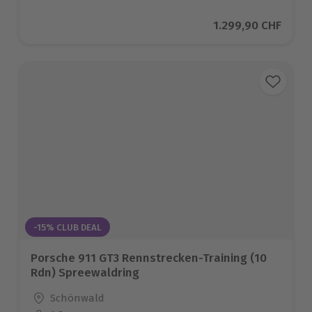
Aktueller Preis
1.299,90 CHF
-15% CLUB DEAL
Porsche 911 GT3 Rennstrecken-Training (10
Rdn) Spreewaldring
Standort
Schönwald