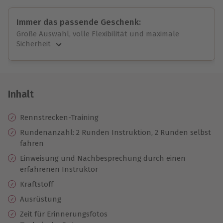
Immer das passende Geschenk:
Große Auswahl, volle Flexibilität und maximale
Sicherheit
Große Auswahl
Über 9.000 unvergessliche Erlebnisse.
Volle Flexibilität
Jeder Gutschein für alle Erlebnisse einlösbar.
Inhalt
Maximale Sicherheit
10 Jahre gültig & verlängerbar.
Rennstrecken-Training
Rundenanzahl: 2 Runden Instruktion, 2 Runden selbst
fahren
Einweisung und Nachbesprechung durch einen
erfahrenen Instruktor
Kraftstoff
Ausrüstung
Zeit für Erinnerungsfotos