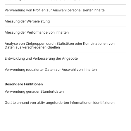
Artikelnummer
:
47362
Andere Produkte entdecken
-15% CLUB DEAL
-15% CLUB DEAL
Rennstreckentraining
Rennstreckentraining
BMW E36 325i Assen
20 Min E36 M3 Assen
Assen
Assen
1 Person
1 Person
217,90 CHF
571,90 CHF