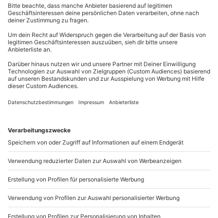
Kein Alkohol-/Drogeneinfluss
Keine Herz-/Kreislaufprobleme
mydays
GmbH
Unterschriebener Haftungsausschluss
Mühldorfstraße 8
81671
München
Wetter
Du erreichst uns telefonisch zu folgenden Zeiten,
Bei Wetterbedingungen, die das Fahren unmöglich
außer an bundesweiten Feiertagen:
machen, wird das Erlebnis verschoben (die
Mo-Fr: 8-20 Uhr | Sa: 10-16 Uhr
Entscheidung obliegt dem Veranstalter)
Ausrüstung & Kleidung
Du möchtest als Firma bestellen?
Wird gestellt: Helm, Haarnetz
Sichere Dir attraktive Firmenkunden Vorteile.
Teilnehmer
+49 89 / 21 12 90 20
Gutschein gültig für 1 Person
Mo-Fr: 9-17 Uhr
b2b@mydays.de
www.b2b.mydays.de/