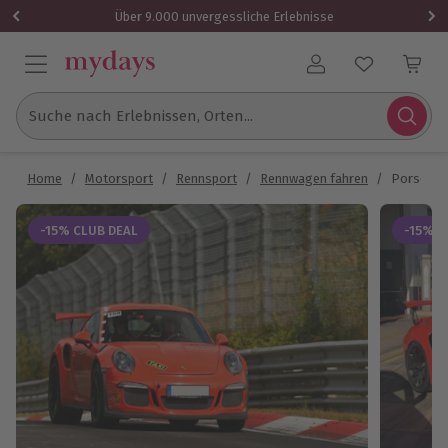
Über 9.000 unvergessliche Erlebnisse
Benutzerkonto
Suche nach Erlebnissen, Orten...
Home
/
Motorsport
/
Rennsport
/
Rennwagen fahren
/
Porsche 9
-15% CLUB DEAL
-15% C