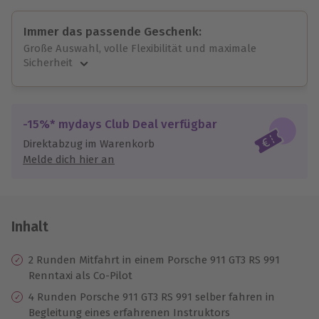
Immer das passende Geschenk:
Große Auswahl, volle Flexibilität und maximale
Sicherheit
Große Auswahl
Über 9.000 unvergessliche Erlebnisse.
Volle Flexibilität
-15%* mydays Club Deal verfügbar
Jeder Gutschein für alle Erlebnisse einlösbar.
Direktabzug im Warenkorb
Maximale Sicherheit
Melde dich hier an
10 Jahre gültig & verlängerbar.
Inhalt
2 Runden Mitfahrt in einem Porsche 911 GT3 RS 991
Renntaxi als Co-Pilot
4 Runden Porsche 911 GT3 RS 991 selber fahren in
Begleitung eines erfahrenen Instruktors