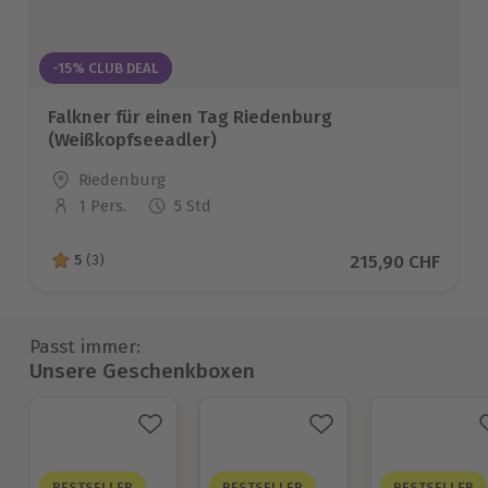
-15% CLUB DEAL
Falkner für einen Tag Riedenburg
(Weißkopfseeadler)
Standort
Riedenburg
1 Pers.
5 Std
Anzahl der Teilnehmer
Aktueller Preis
215,90 CHF
5
(3)
5 von 5 Sternen basierend auf 3 Bewertungen
Passt immer:
Unsere Geschenkboxen
BESTSELLER
BESTSELLER
BESTSELLER