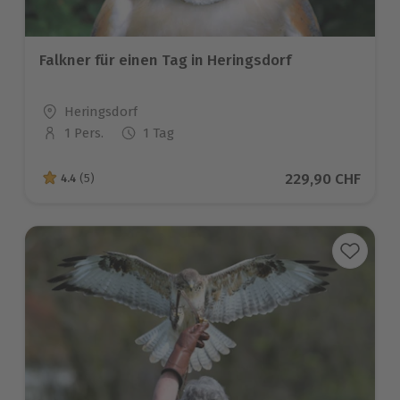
Falkner für einen Tag in Heringsdorf
Standort
Heringsdorf
1 Pers.
1 Tag
Anzahl der Teilnehmer
Aktueller Preis
229,90 CHF
4.4
(5)
4.4 von 5 Sternen basierend auf 5 Bewertungen