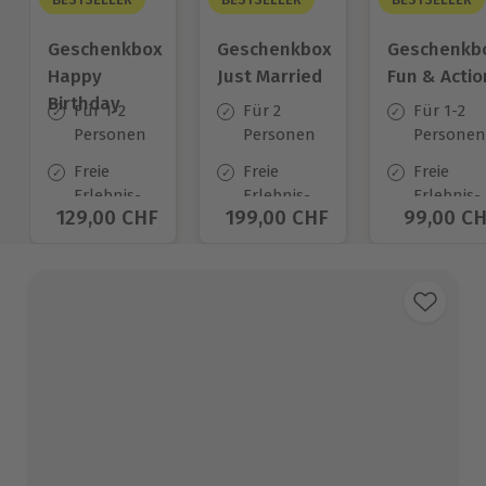
Geschenkbox
Geschenkbox
Geschenkb
Happy
Just Married
Fun & Actio
Birthday
Für 1-2
Für 2
Für 1-2
Personen
Personen
Personen
Freie
Freie
Freie
Erlebnis-
Erlebnis-
Erlebnis-
Aktueller Preis
129,00 CHF
Aktueller Preis
199,00 CHF
Aktuelle
99,00 C
Auswahl
Auswahl
Auswahl
an ca.
an ca.
an ca.
1.400 Orten
680 Orten
640 Orte