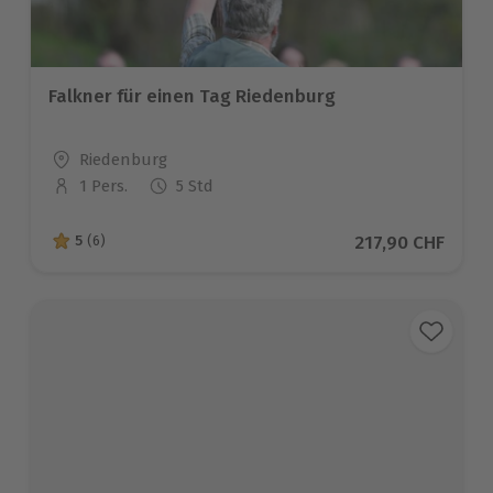
Falkner für einen Tag Riedenburg
Standort
Riedenburg
1 Pers.
5 Std
Anzahl der Teilnehmer
Aktueller Preis
217,90 CHF
5
(6)
5 von 5 Sternen basierend auf 6 Bewertungen