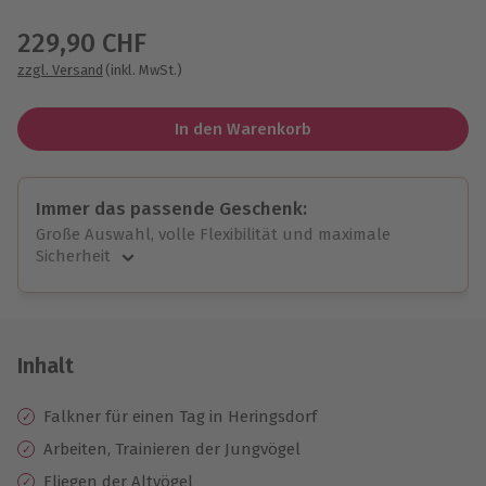
Wähle im nächsten Schritt einen Termin aus
229,90 CHF
zzgl. Versand
(inkl. MwSt.)
In den Warenkorb
Immer das passende Geschenk:
Große Auswahl, volle Flexibilität und maximale
Sicherheit
Große Auswahl
Über 9.000 unvergessliche Erlebnisse.
Volle Flexibilität
Jeder Gutschein für alle Erlebnisse einlösbar.
Inhalt
Maximale Sicherheit
10 Jahre gültig & verlängerbar.
Falkner für einen Tag in Heringsdorf
Arbeiten, Trainieren der Jungvögel
Fliegen der Altvögel