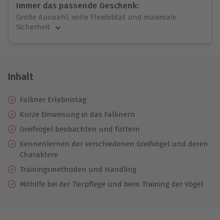
Immer das passende Geschenk:
Große Auswahl, volle Flexibilität und maximale
Sicherheit
Große Auswahl
Über 9.000 unvergessliche Erlebnisse.
Volle Flexibilität
Jeder Gutschein für alle Erlebnisse einlösbar.
Inhalt
Maximale Sicherheit
10 Jahre gültig & verlängerbar.
Falkner Erlebnistag
Kurze Einweisung in das Falknern
Greifvögel beobachten und füttern
Kennenlernen der verschiedenen Greifvögel und deren
Charaktere
Trainingsmethoden und Handling
Mithilfe bei der Tierpflege und beim Training der Vögel