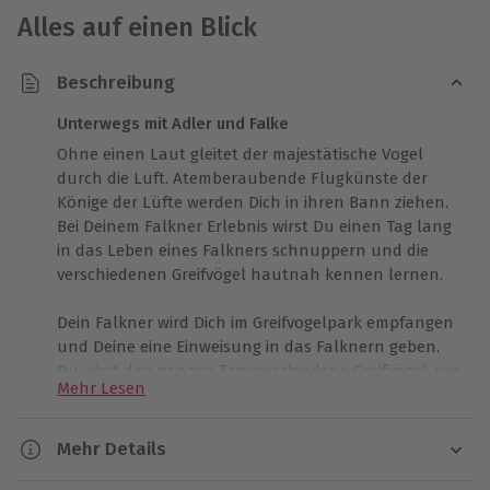
Alles auf einen Blick
Beschreibung
Unterwegs mit Adler und Falke
Ohne einen Laut gleitet der majestätische Vogel
durch die Luft. Atemberaubende Flugkünste der
Könige der Lüfte werden Dich in ihren Bann ziehen.
Bei Deinem Falkner Erlebnis wirst Du einen Tag lang
in das Leben eines Falkners schnuppern und die
verschiedenen Greifvögel hautnah kennen lernen.
Dein Falkner wird Dich im Greifvogelpark empfangen
und Deine eine Einweisung in das Falknern geben.
Du wirst den ganzen Tag verschiedene Greifvögel, wie
Mehr Lesen
Harris Hawk´s, Habichte, Bussarde, Falken und evtl.
Adler, aus nächster Nähe beobachten und füttern.
Bei so intensivem Kontakt wirst Du zusammen mit
Mehr Details
dem professionellen Falkner schnell die
Dauer