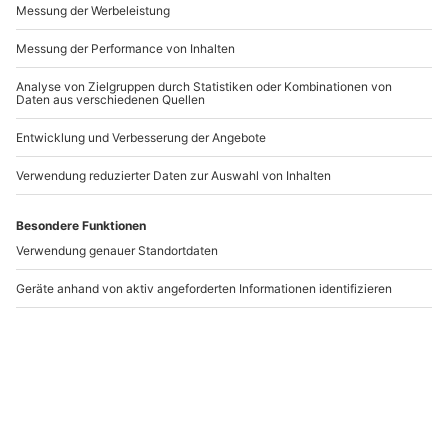
-15% CLUB DEAL
Falkner für einen Tag
Falkner für einen Tag
Riedenburg
Riedenburg
(Weißkopfseeadler)
Riedenburg
Riedenburg
1 Person
1 Person
217,90 CHF
215,90 CHF
5
5
(6)
(3)