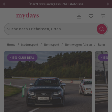
Über 9.000 unvergessliche Erlebnisse
Benutzerkonto
Suche nach Erlebnissen, Orten...
Home
/
Motorsport
/
Rennsport
/
Rennwagen fahren
/
Rennstrec
-15% CLUB DEAL
-15% C