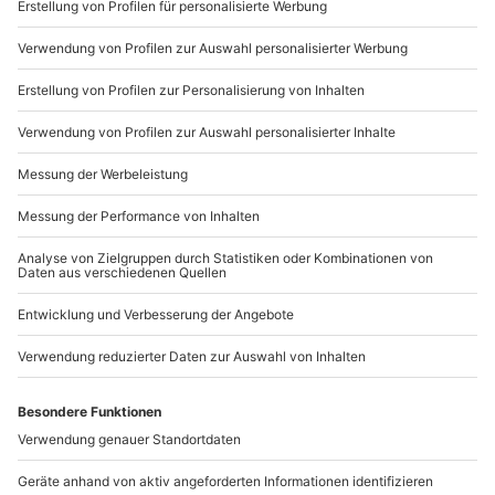
Sichere Dir attraktive Firmenkunden Vorteile.
Wird gestellt: Helm, Haarnetz
+49 89 / 21 12 90 20
Teilnehmer
Mo-Fr: 9-17 Uhr
Gutschein gültig für 1 Person
b2b@mydays.de
www.b2b.mydays.de/
Artikelnummer
:
47331
Andere Produkte entdecken
-15% CLUB DEAL
-15% CLUB DEAL