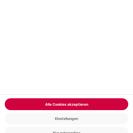
Vertrag widerrufen
FAQs
Kontakt
Zahlungsarten
Über uns
Magazin
Jobs & Karriere
Partnerprogramm
Versand und Lieferung
Presse
AGB
Cookie Einstellungen
Datenschutz
Nutzungsbedingungen
Online-Marktplatz
Barrierefreiheit
Compliance
Impressum
RECHNUNG