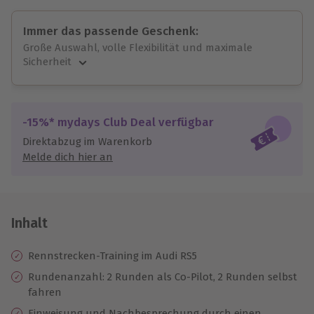
Immer das passende Geschenk:
Große Auswahl, volle Flexibilität und maximale
Sicherheit
Große Auswahl
Über 9.000 unvergessliche Erlebnisse.
Volle Flexibilität
-15%* mydays Club Deal verfügbar
Jeder Gutschein für alle Erlebnisse einlösbar.
Direktabzug im Warenkorb
Maximale Sicherheit
Melde dich hier an
10 Jahre gültig & verlängerbar.
Inhalt
Rennstrecken-Training im Audi RS5
Rundenanzahl: 2 Runden als Co-Pilot, 2 Runden selbst
fahren
Einweisung und Nachbesprechung durch einen