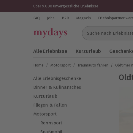
Über 9.000 unvergessliche Erlebnisse
FAQ
Jobs
B2B
Magazin
Erlebnispartner wer
Suche nach Erlebnissen..
Alle Erlebnisse
Kurzurlaub
Geschenke
Home
/
Motorsport
/
Traumauto fahren
/
Oldtimer 
Old
Alle Erlebnisgeschenke
Dinner & Kulinarisches
Kurzurlaub
Fliegen & Fallen
Motorsport
Rennsport
Spaßmobil