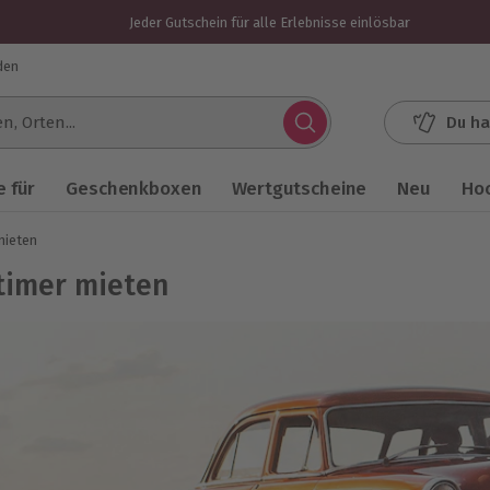
Jeder Gutschein für alle Erlebnisse einlösbar
den
Du ha
.
 für
Geschenkboxen
Wertgutscheine
Neu
Ho
mieten
timer mieten