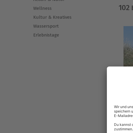
102
E
Wellness
Kultur & Kreatives
Wassersport
Erlebnistage