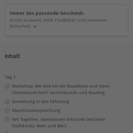
Immer das passende Geschenk:
Große Auswahl, volle Flexibilität und maximale
Sicherheit
Große Auswahl
Über 9.000 unvergessliche Erlebnisse.
Volle Flexibilität
Jeder Gutschein für alle Erlebnisse einlösbar.
Inhalt
Maximale Sicherheit
10 Jahre gültig & verlängerbar.
Tag 1:
Workshop: Wie lese ich ein Roadbook und seine
Chinesenzeichen? Kartenkunde und Routing
Einweisung in das Fahrzeug
Abschlussbesprechung
Get Together, Abendessen inklusive Getränke
(Softdrinks, Wein und Bier)