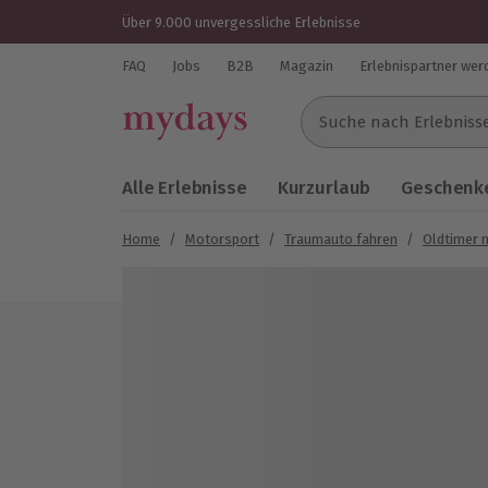
Über 9.000 unvergessliche Erlebnisse
FAQ
Jobs
B2B
Magazin
Erlebnispartner wer
Suche nach Erlebnissen..
Alle Erlebnisse
Kurzurlaub
Geschenke
Home
/
Motorsport
/
Traumauto fahren
/
Oldtimer 
Bild 1 von 11