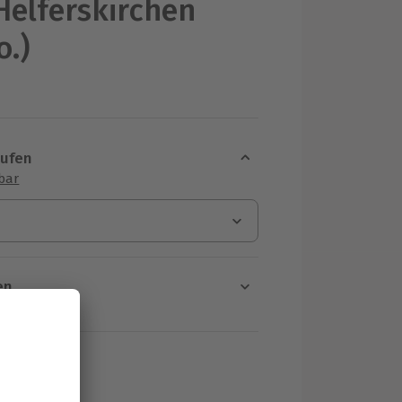
Helferskirchen
o.)
aufen
sbar
en
rt verfügbar
ten Schritt einen Termin aus
HF