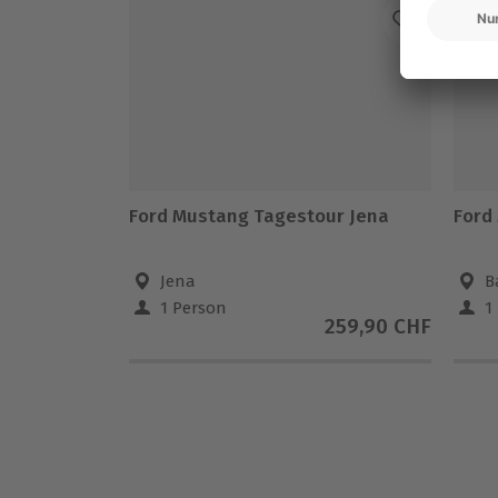
Ford Mustang Tagestour Jena
Ford
Jena
B
1 Person
1
259,90 CHF