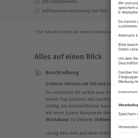
250 Freikilometer
Vollkaskoversicherung mit 500,- EUR Selbstb
* Der Rabatt ist nicht auf andere Erlebnisse bei der Einlö
Alles auf einen Blick
Beschreibung
Zeitlose Fahrten mit Stil und Leidenschaft!
Du möchtest Dir selbst eine Freude bereit
einem Top Erlebnis mit nachhaltigem Glüc
richtig. Als Autoliebhaber kannst Du Dir 
mit einer Luxus Karosserie den Tag verbrin
Montabaur
zu Deinem
Oldtimer Erlebnis
.
Lässig den Arm aus dem Fenster baumeln 