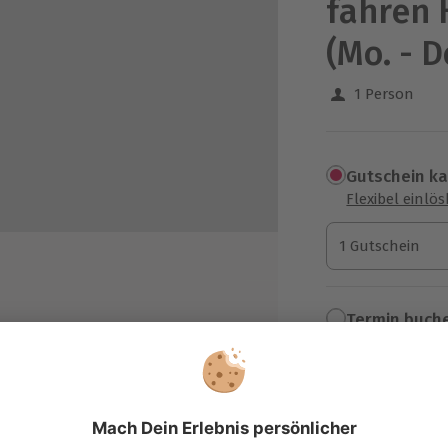
fahren 
(Mo. - D
1 Person
Gutschein k
Flexibel einlö
1 Gutschein
1 Gutschein
1 Gutschein
Termin buch
ontinental Mark V Bj. 1978
Aktuell an 1 O
Wähle im nächs
lgetankt übergeben und ist ebenso
259,90 C