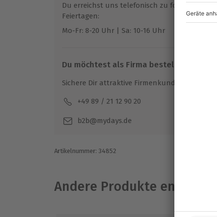
Bei ungünstigen Wetterbedingungen wi
Du erreichst uns telefonisch zu folgenden Z
Feiertagen:
Ausrüstung & Kleidung
Mo-Fr: 8-20 Uhr | Sa: 10-16 Uhr
Mitzubringen: Festes Schuhwerk
Du möchtest als Firma bestellen?
Teilnehmer
Gutschein gültig für 1 Fahrer
Sichere Dir attraktive Firmenkunden Vorteile.
Bis zu 3 Beifahrer
+49 89 / 21 12 90 20
Mo-F
Hinweis
b2b@mydays.de
Die Endreinigung ist im Preis nicht inbe
Artikelnummer
:
34852
Andere Produkte entdeck