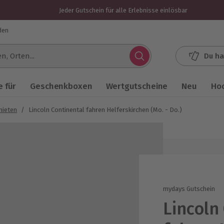
Jeder Gutschein für alle Erlebnisse einlösbar
den
Du ha
.
 für
Geschenkboxen
Wertgutscheine
Neu
Ho
mieten
/
Lincoln Continental fahren Helferskirchen (Mo. - Do.)
mydays Gutschein
Lincoln