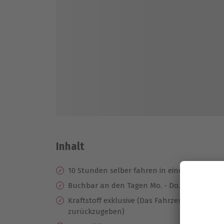
Inhalt
10 Stunden selber fahren in einem Lincoln C
Buchbar an den Tagen Mo. - Do.
Kraftstoff exklusive (Das Fahrzeug wird vol
zurückzugeben)