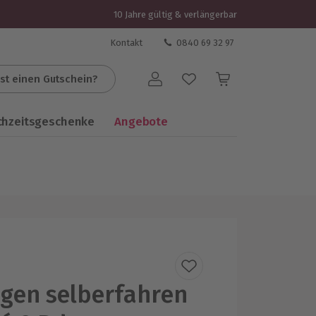
10 Jahre gültig & verlängerbar
Kontakt
0840 69 32 97
st einen Gutschein?
Benutzerkonto
chzeitsgeschenke
Angebote
gen selberfahren