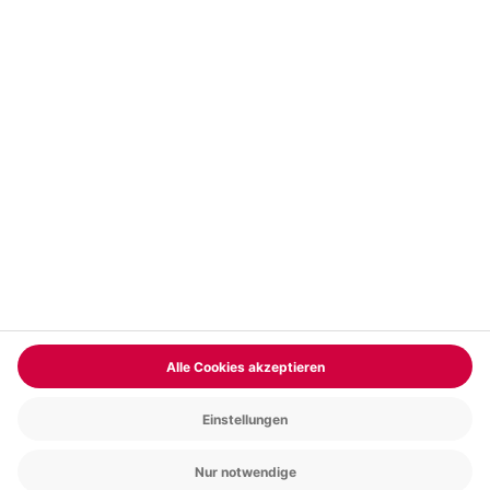
Vertrag widerrufen
FAQs
Kontakt
Zahlungsarten
Über uns
Magazin
Jobs & Karriere
Partnerprogramm
Versand und Lieferung
Presse
AGB
Cookie Einstellungen
Datenschutz
Nutzungsbedingungen
Online-Marktplatz
Barrierefreiheit
Compliance
Impressum
RECHNUNG