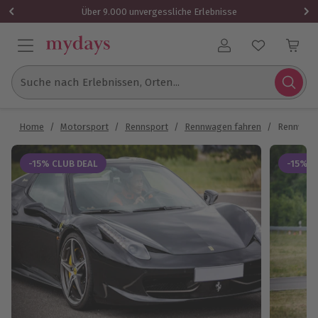
Über 9.000 unvergessliche Erlebnisse
Benutzerkonto
Suche nach Erlebnissen, Orten...
Home
/
Motorsport
/
Rennsport
/
Rennwagen fahren
/
Rennwagen
-15% CLUB DEAL
-15% C