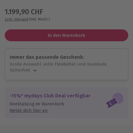
Wähle im nächsten Schritt einen Termin aus
1.199,90 CHF
zzgl. Versand
(inkl. MwSt.)
In den Warenkorb
Immer das passende Geschenk:
Große Auswahl, volle Flexibilität und maximale
Sicherheit
Große Auswahl
Über 9.000 unvergessliche Erlebnisse.
Volle Flexibilität
-15%* mydays Club Deal verfügbar
Jeder Gutschein für alle Erlebnisse einlösbar.
Direktabzug im Warenkorb
Maximale Sicherheit
Melde dich hier an
10 Jahre gültig & verlängerbar.