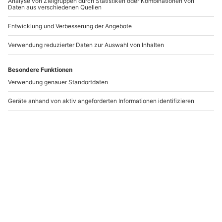
+49 89 / 21 12 90 20
Mo-Fr: 9-17 Uhr
b2b@mydays.de
www.b2b.mydays.de/
Artikelnummer
:
47807
Andere Produkte entdecken
-15% CLUB DEAL