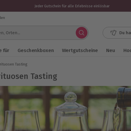
Jeder Gutschein für alle Erlebnisse einlösbar
den
Du ha
.
 für
Geschenkboxen
Wertgutscheine
Neu
Ho
rituosen Tasting
rituosen Tasting