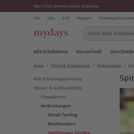
Über 9.000 unvergessliche Erlebnisse
FAQ
Jobs
B2B
Magazin
Erlebnispartner wer
Suche nach Erlebnissen..
Alle Erlebnisse
Kurzurlaub
Geschenke
Home
/
Dinner & Kulinarisches
/
Verkostungen
/
Spi
Spi
Alle Erlebnisgeschenke
Dinner & Kulinarisches
Showdinner
Verkostungen
Steak Tasting
Bierbraukurs
Spirituosen Tasting