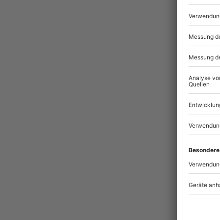
Pass
BES