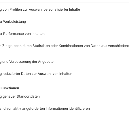
1 Person
Anzahl der Teilnehmer
Gin Brennkurs mit Inform
Herstellung und Geschich
Gin Verkostung mit Tonicw
Erarbeitung des eigenen G
Zusammenstellung der Bo
Abdestillieren des eigenen
1 Flasche (0,7l) selbst her
Mitnehmen mit personalisi
t immer:
Unsere Geschenkboxen
Wasser und Brot zum Neut
TSELLER