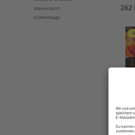
262
Wassersport
Erlebnistage
B