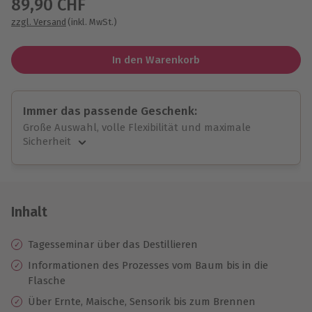
89,90 CHF
zzgl. Versand
(inkl. MwSt.)
In den Warenkorb
Immer das passende Geschenk:
Große Auswahl, volle Flexibilität und maximale
Sicherheit
Große Auswahl
Über 9.000 unvergessliche Erlebnisse.
Volle Flexibilität
Jeder Gutschein für alle Erlebnisse einlösbar.
Inhalt
Maximale Sicherheit
10 Jahre gültig & verlängerbar.
Tagesseminar über das Destillieren
Informationen des Prozesses vom Baum bis in die
Flasche
Über Ernte, Maische, Sensorik bis zum Brennen