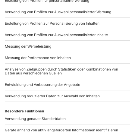
+49 89 / 21 12 90 20
Mo-Fr: 9-17 Uhr
b2b@mydays.de
www.b2b.mydays.de/
Artikelnummer
:
34463
Andere Produkte entdecken
-15% CLUB DEAL