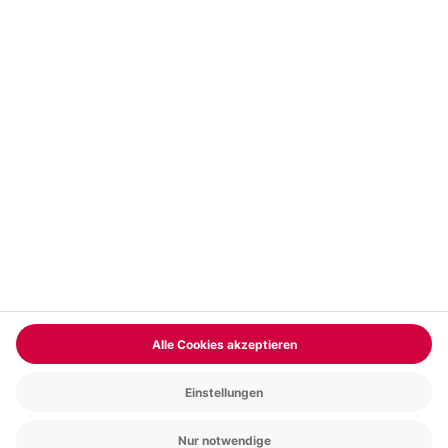
Vertrag widerrufen
FAQs
Kontakt
Zahlungsarten
Über uns
Magazin
Jobs & Karriere
Partnerprogramm
Versand und Lieferung
Presse
AGB
Cookie Einstellungen
Datenschutz
Nutzungsbedingungen
Online-Marktplatz
Barrierefreiheit
Compliance
Impressum
RECHNUNG