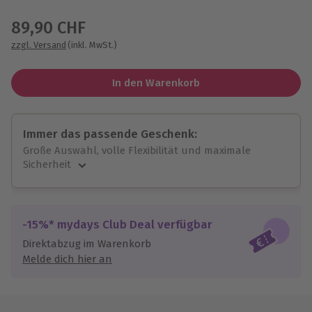
Wähle im nächsten Schritt einen Termin aus
89,90 CHF
zzgl. Versand
(inkl. MwSt.)
In den Warenkorb
Immer das passende Geschenk:
Große Auswahl, volle Flexibilität und maximale
Sicherheit
Große Auswahl
Über 9.000 unvergessliche Erlebnisse.
Volle Flexibilität
-15%* mydays Club Deal verfügbar
Jeder Gutschein für alle Erlebnisse einlösbar.
Direktabzug im Warenkorb
Maximale Sicherheit
Melde dich hier an
10 Jahre gültig & verlängerbar.