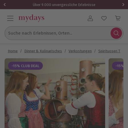
Über 9.000 unvergessliche Erlebnisse
Benutzerkonto
Suche nach Erlebnissen, Orten...
Home
/
Dinner & Kulinarisches
/
Verkostungen
/
Spirituosen Tasti
-15% CLUB DEAL
-15% C