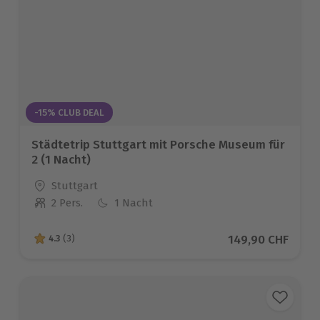
-15% CLUB DEAL
Städtetrip Stuttgart mit Porsche Museum für
2 (1 Nacht)
Standort
Stuttgart
2 Pers.
1 Nacht
Anzahl der Teilnehmer
Aktueller Preis
149,90 CHF
4.3
(3)
4.3 von 5 Sternen basierend auf 3 Bewertungen