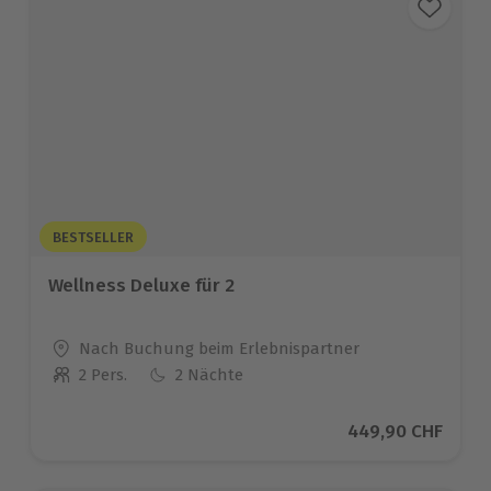
BESTSELLER
Wellness Deluxe für 2
Standort
Nach Buchung beim Erlebnispartner
2 Pers.
2 Nächte
Anzahl der Teilnehmer
Aktueller Preis
449,90 CHF