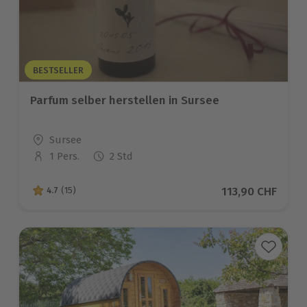
BESTSELLER
Parfum selber herstellen in Sursee
Standort
Sursee
1 Pers.
2 Std
Anzahl der Teilnehmer
Aktueller Preis
113,90 CHF
4.7
(15)
4.7 von 5 Sternen basierend auf 15 Bewertungen