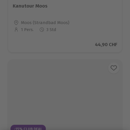
Kanutour Moos
Standort
Moos (Strandbad Moos)
1 Pers.
3 Std
Anzahl der Teilnehmer
Aktueller Preis
44,90 CHF
-15% CLUB DEAL