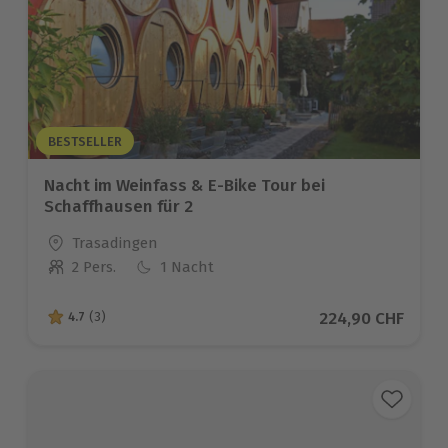
BESTSELLER
Nacht im Weinfass & E-Bike Tour bei
Schaffhausen für 2
Standort
Trasadingen
2 Pers.
1 Nacht
Anzahl der Teilnehmer
Aktueller Preis
224,90 CHF
4.7
(3)
4.7 von 5 Sternen basierend auf 3 Bewertungen