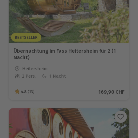
BESTSELLER
Übernachtung im Fass Heitersheim für 2 (1
Nacht)
Standort
Heitersheim
2 Pers.
1 Nacht
Anzahl der Teilnehmer
Aktueller Preis
169,90 CHF
4.8
(13)
4.8 von 5 Sternen basierend auf 13 Bewertungen