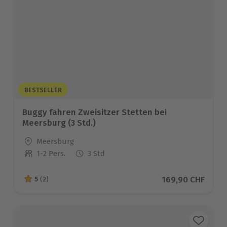
BESTSELLER
Buggy fahren Zweisitzer Stetten bei
Meersburg (3 Std.)
Standort
Meersburg
1-2 Pers.
3 Std
Anzahl der Teilnehmer
Aktueller Preis
169,90 CHF
5
(2)
5 von 5 Sternen basierend auf 2 Bewertungen