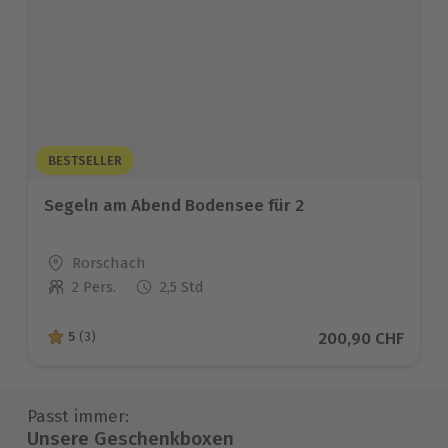
BESTSELLER
Segeln am Abend Bodensee für 2
Standort
Rorschach
2 Pers.
2,5 Std
Anzahl der Teilnehmer
Aktueller Preis
200,90 CHF
5
(3)
5 von 5 Sternen basierend auf 3 Bewertungen
Passt immer:
Unsere Geschenkboxen