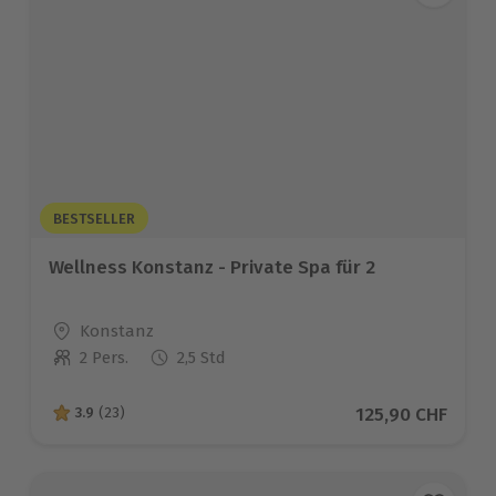
BESTSELLER
Wellness Konstanz - Private Spa für 2
Standort
Konstanz
2 Pers.
2,5 Std
Anzahl der Teilnehmer
Aktueller Preis
125,90 CHF
3.9
(23)
3.9 von 5 Sternen basierend auf 23 Bewertungen