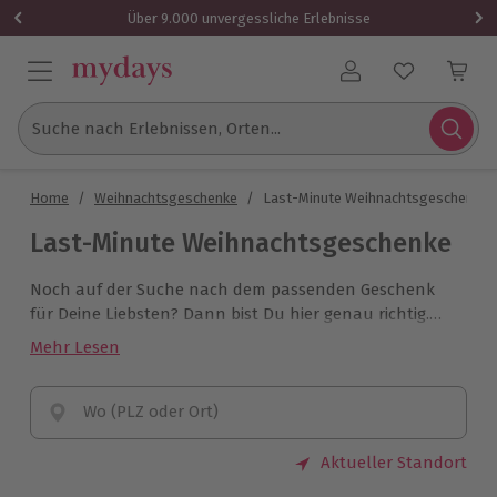
Über 9.000 unvergessliche Erlebnisse
Benutzerkonto
Suche nach Erlebnissen, Orten...
Home
/
Weihnachtsgeschenke
/
Last-Minute Weihnachtsgeschenke
Last-Minute Weihnachtsgeschenke
Noch auf der Suche nach dem passenden Geschenk
für Deine Liebsten? Dann bist Du hier genau richtig.
Für Gemeinsamzeit zu Weihnachten! Lass Dich jetzt
Mehr Lesen
von unseren Last-Minute Erlebnis-Geschenken
inspirieren und schenke Unvergessliches.
Wo (PLZ oder Ort)
Aktueller Standort