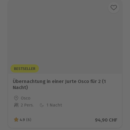
BESTSELLER
Übernachtung in einer Jurte Osco für 2 (1
Nacht)
Standort
Osco
2 Pers.
1 Nacht
Anzahl der Teilnehmer
Aktueller Preis
94,90 CHF
4.9
(8)
4.9 von 5 Sternen basierend auf 8 Bewertungen