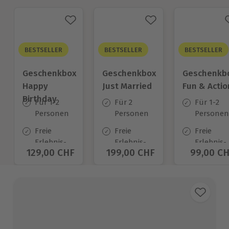
BESTSELLER
BESTSELLER
BESTSELLER
Geschenkbox
Geschenkbox
Geschenkb
Happy
Just Married
Fun & Actio
Birthday
Für 1-2
Für 2
Für 1-2
Personen
Personen
Personen
Freie
Freie
Freie
Erlebnis-
Erlebnis-
Erlebnis-
Aktueller Preis
129,00 CHF
Aktueller Preis
199,00 CHF
Aktuelle
99,00 C
Auswahl
Auswahl
Auswahl
an ca.
an ca.
an ca.
1.400 Orten
680 Orten
640 Orte