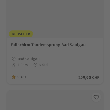
BESTSELLER
Fallschirm Tandemsprung Bad Saulgau
Standort
Bad Saulgau
1 Pers.
4 Std
Anzahl der Teilnehmer
Aktueller Preis
259,90 CHF
5
(48)
5 von 5 Sternen basierend auf 48 Bewertungen