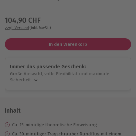
Wähle im nächsten Schritt einen Termin aus
104,90 CHF
zzgl. Versand
(inkl. MwSt.)
In den Warenkorb
Immer das passende Geschenk:
Große Auswahl, volle Flexibilität und maximale
Sicherheit
Große Auswahl
Über 9.000 unvergessliche Erlebnisse.
Volle Flexibilität
Jeder Gutschein für alle Erlebnisse einlösbar.
Inhalt
Maximale Sicherheit
10 Jahre gültig & verlängerbar.
Ca. 15-minütige theoretische Einweisung
Ca. 30-minütiger Tragschrauber Rundflug mit einem