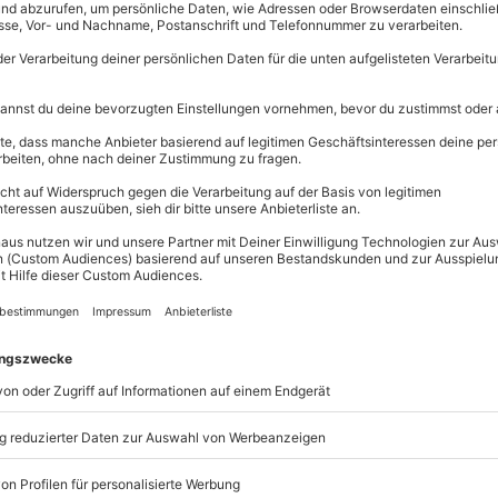
Große Aus
Über 9.000 
Erlebnisse.
Volle Flexibi
Jeder Gutsc
einlösbar.
Maximale S
10 Jahre gü
 die Möglichkeit, das legendäre
"Man lebt nur zweimal" kennen zu
Konstruktion eines der sichersten
es momentan auf der Welt gibt.
 einem geschlossenen Cockpit,
nst Du das Fliegen in seiner
 ist direkt hinter dem Piloten.
en bei
verschiedenen
 Ob das
Stehenbleiben in der Luft
um
- der
Gyrocopter
, wie auch der
r und ruhig in der Luft.