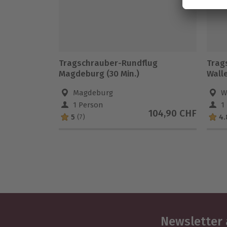
Tragschrauber-Rundflug
Trag
Magdeburg (30 Min.)
Wall
Magdeburg
W
1 Person
1
104,90 CHF
5
4.
(7)
Newsletter 