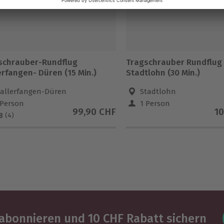
schrauber-Rundflug
Tragschrauber Rundflug
erfangen- Düren (15 Min.)
Stadtlohn (30 Min.)
allerfangen-Düren
Stadtlohn
 Person
1 Person
99,90 CHF
10
8
(4)
abonnieren und 10 CHF Rabatt sichern