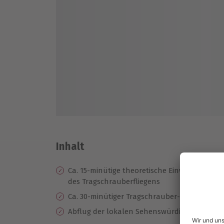
Inhalt
Ca. 15-minütige theoretische Einweisung in d
des Tragschrauberfliegens
Ca. 30-minütiger Tragschrauber-Rundflug mi
Abflug der lokalen Sehenswürdigkeiten