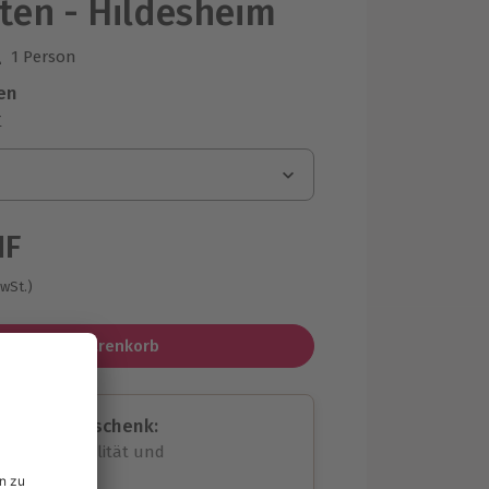
ten - Hildesheim
1 Person
us 11 Bewertungen
en
r
HF
MwSt.)
In den Warenkorb
assende Geschenk:
volle Flexibilität und
rheit