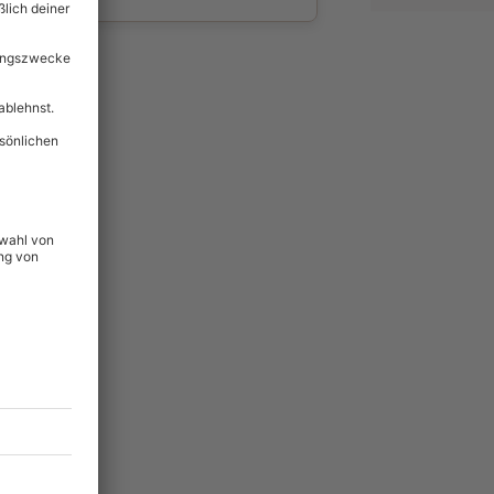
wahl
unvergessliche
lität
hein für alle Erlebnisse
icherheit
ltig & verlängerbar.