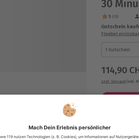
30 Minu
5
(11)
5 Sterne von 5 a
Gutschein kauf
Flexibel einlösba
1 Gutschein
1 Gutschein
1 Gutschein
114,90 C
zzgl. Versand
(inkl. 
ie Sicherheit und in die Grundlagen
Immer das p
t einem MT-03
Große Auswahl, 
maximale Siche