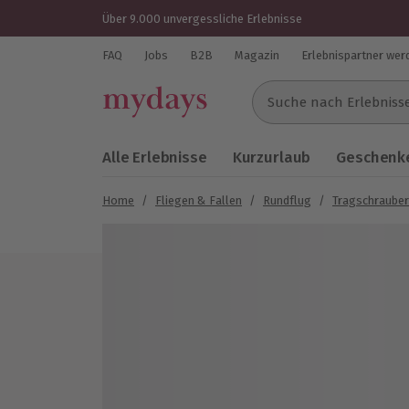
Über 9.000 unvergessliche Erlebnisse
FAQ
Jobs
B2B
Magazin
Erlebnispartner wer
Suche nach Erlebnissen..
Alle Erlebnisse
Kurzurlaub
Geschenke
Home
/
Fliegen & Fallen
/
Rundflug
/
Tragschrauber
Bild 1 von 7