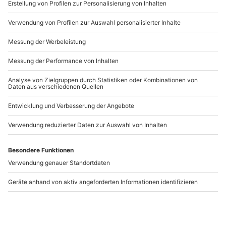
www.b2b.mydays.de/
Artikelnummer
:
40179
Andere Produkte entdecken
-15% CLUB DEAL
Wärmemassage Bad
Wellnesstag für Ihn
Harzburg
Gotha
Bad Harzburg
Gotha
1 Person
1 Person