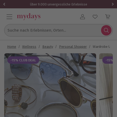
Über 9.000 unvergessliche Erlebnisse
Benutzerkonto
Suche nach Erlebnissen, Orten...
Home
/
Wellness
/
Beauty
/
Personal Shopper
/
Wardrobe Updat
-15% CLUB DEAL
-15% C