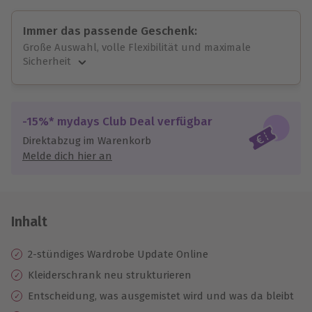
Immer das passende Geschenk:
Große Auswahl, volle Flexibilität und maximale
Sicherheit
Große Auswahl
Über 9.000 unvergessliche Erlebnisse.
Volle Flexibilität
-15%* mydays Club Deal verfügbar
Jeder Gutschein für alle Erlebnisse einlösbar.
Direktabzug im Warenkorb
Maximale Sicherheit
Melde dich hier an
10 Jahre gültig & verlängerbar.
Inhalt
2-stündiges Wardrobe Update Online
Kleiderschrank neu strukturieren
Entscheidung, was ausgemistet wird und was da bleibt