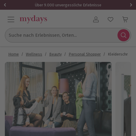
Über 9.000 unvergessliche Erlebnisse
Benutzerkonto
Suche nach Erlebnissen, Orten...
Home
/
Wellness
/
Beauty
/
Personal Shopper
/
Kleiderschrank 