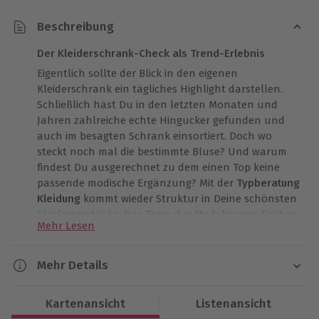
Beschreibung
Der Kleiderschrank-Check als Trend-Erlebnis
Eigentlich sollte der Blick in den eigenen
Kleiderschrank ein tägliches Highlight darstellen.
Schließlich hast Du in den letzten Monaten und
Jahren zahlreiche echte Hingucker gefunden und
auch im besagten Schrank einsortiert. Doch wo
steckt noch mal die bestimmte Bluse? Und warum
findest Du ausgerechnet zu dem einen Top keine
passende modische Ergänzung? Mit der
Typberatung
Kleidung
kommt wieder Struktur in Deine schönsten
Kleidungsstücke. Das Team des Modehauses Fischer
Mehr Lesen
besucht Dich zu Hause und nimmt mit Dir Deinen
Kleiderschrank einmal genauer unter die Lupe. Statt
buntem Durcheinander wirst Du nach der
Mehr Details
Typberatung Kleidung mit einem Handgriff genau die
Dauer
Pullover, Hosen und Accessoires herausholen, die es
Kartenansicht
Listenansicht
für einen stilvollen Auftritt braucht – und die ganz
Ca. 2 Stunden